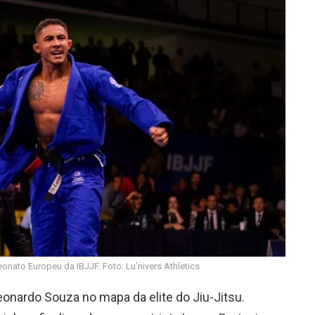
nato Europeu da IBJJF. Foto: Lu’nivers Athletics
onardo Souza no mapa da elite do Jiu-Jitsu.