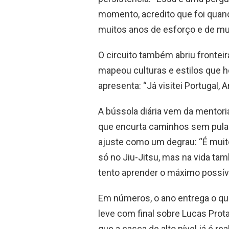
momento, acredito que foi quando
muitos anos de esforço e de mui
O circuito também abriu fronteir
mapeou culturas e estilos que h
apresenta: “Já visitei Portugal, 
A bússola diária vem da mentori
que encurta caminhos sem pular
ajuste como um degrau: “É muit
só no Jiu-Jitsu, mas na vida t
tento aprender o máximo possív
Em números, o ano entrega o que
leve com final sobre Lucas Prot
que a casca de alto nível já é r