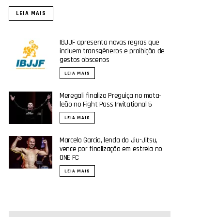
LEIA MAIS
IBJJF apresenta novas regras que
incluem transgêneros e proibição de
gestos obscenos
LEIA MAIS
Meregali finaliza Preguiça no mata-
leão no Fight Pass Invitational 5
LEIA MAIS
Marcelo Garcia, lenda do Jiu-Jitsu,
vence por finalização em estreia no
ONE FC
LEIA MAIS