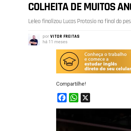
COLHEITA DE MUITOS AN
Leleo finalizou Lucas Protasio na final do pe
por
VITOR FREITAS
há 11 meses
Compartilhe!
F
W
X
a
h
ce
at
b
s