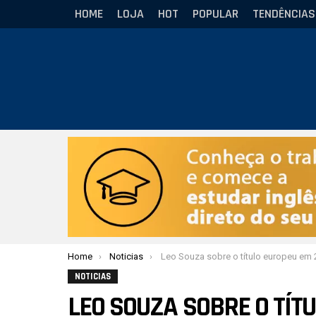
HOME
LOJA
HOT
POPULAR
TENDÊNCIAS
Você está aqui:
Home
Noticias
Leo Souza sobre o título europeu em 2025: “Foi a colheita de muitos anos de esfo
NOTICIAS
LEO SOUZA SOBRE O TÍTU