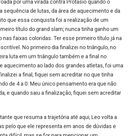
oada por uma virada contra Protasio quando o
da sequência de lutas, da área de aquecimento e da
dito que essa conquista foi a realização de um
meiro título do grand slam; nunca tinha ganho um
as faixas coloridas. Ter esse primeiro título já na
ritível. No primeiro dia finalizei no triângulo, no
ceira luta em um triângulo também e a final no
de aquecimento ao lado dos grandes atletas, foi uma
nalizei a final, fiquei sem acreditar no que tinha
endo de 4 a 0. Meu único pensamento era que não
a, e quando saiu a finalização, fiquei sem acreditar
nte que resuma a trajetória até aqui, Leo volta a
as pelo que ele representa em anos de dúvidas e
nta difícil, mas se for para mencionar um