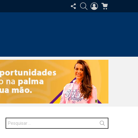
SIGA-
PESQUISAR
ENTRAR
CARRINHO
NOS
Procurar
por: