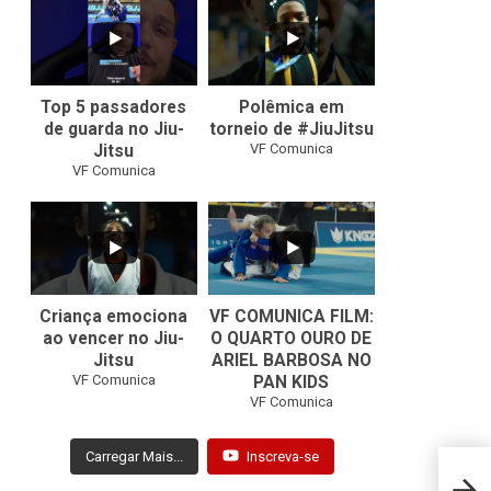
10
0
46
1
Top 5 passadores
Polêmica em
de guarda no Jiu-
torneio de #JiuJitsu
VF Comunica
Jitsu
VF Comunica
10
0
Criança emociona
VF COMUNICA FILM:
ao vencer no Jiu-
O QUARTO OURO DE
Jitsu
ARIEL BARBOSA NO
...
VF Comunica
PAN KIDS
7
0
VF Comunica
Carregar Mais...
Inscreva-se
CJI 2