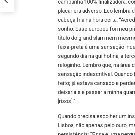
campanha 100% finalizadora, cor
placar era adverso. Leo lembra 
cabeça fria na hora certa: “Acre
sonho. Esse europeu foi meu pri
título do grand slam nem mesmo n
faixa-preta é uma sensação indesc
segundo dia na guilhotina, a ter
reloginho. Lembro que, na área 
sensação indescritível. Quando fi
feito; já estava cansado e perd
deixaria ele passar a minha guard
[risos].”
Quando precisa escolher um insta
Lisboa, não apenas pelo ouro, m
persistência: “Essa é uma pergu