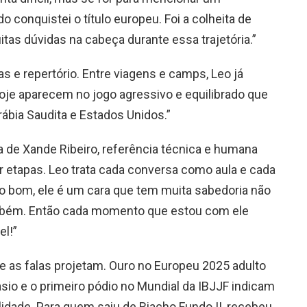
 conquistei o título europeu. Foi a colheita de
tas dúvidas na cabeça durante essa trajetória.”
as e repertório. Entre viagens e camps, Leo já
oje aparecem no jogo agressivo e equilibrado que
Arábia Saudita e Estados Unidos.”
a de Xande Ribeiro, referência técnica e humana
 etapas. Leo trata cada conversa como aula e cada
o bom, ele é um cara que tem muita sabedoria não
ambém. Então cada momento que estou com ele
el!”
 as falas projetam. Ouro no Europeu 2025 adulto
asio e o primeiro pódio no Mundial da IBJJF indicam
ealidade. Para quem saiu de Riacho Fundo II, recebeu