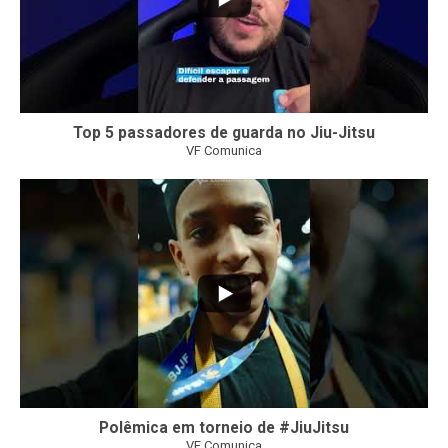
Top 5 passadores de guarda no Jiu-Jitsu
VF Comunica
47
1
Polêmica em torneio de #JiuJitsu
VF Comunica