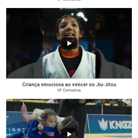
10
0
Criança emociona ao vencer no Jiu-Jitsu
VF Comunica
...
7
0