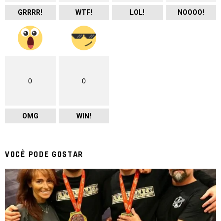
GRRRR!
WTF!
LOL!
NOOOO!
0
0
OMG
WIN!
VOCÊ PODE GOSTAR