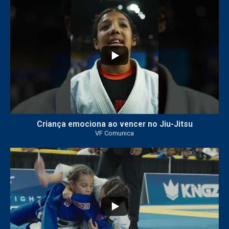
10
0
Criança emociona ao vencer no Jiu-Jitsu
VF Comunica
...
7
0