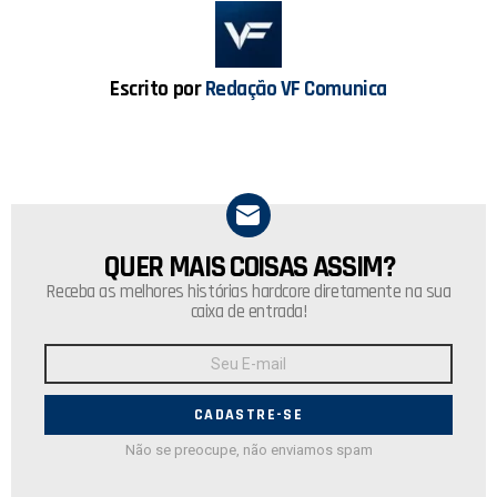
o
A
o
p
k
p
Escrito por
Redação VF Comunica
QUER MAIS COISAS ASSIM?
NEWSLETTER
Receba as melhores histórias hardcore diretamente na sua
caixa de entrada!
Endereço
de
E-
mail:
Não se preocupe, não enviamos spam