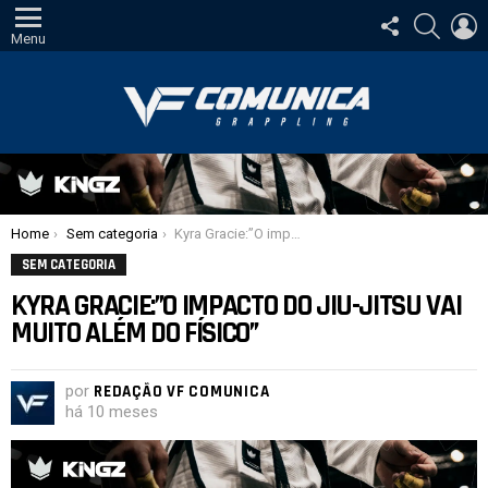
SIGA-
PESQUI
E
NOS
Menu
Você está aqui:
Home
Sem categoria
Kyra Gracie:”O impacto do jiu-jitsu vai muito além do físico”
SEM CATEGORIA
KYRA GRACIE:”O IMPACTO DO JIU-JITSU VAI
MUITO ALÉM DO FÍSICO”
por
REDAÇÃO VF COMUNICA
há 10 meses