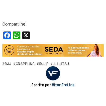
Compartilhe!
F
W
X
a
h
ce
at
b
s
o
A
BJJ
GRAPPLING
IBJJF
JIU-JITSU
o
p
k
p
Escrito por
Vitor Freitas