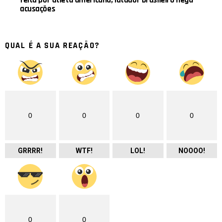
acusações
QUAL É A SUA REAÇÃO?
0
0
0
0
GRRRR!
WTF!
LOL!
NOOOO!
0
0