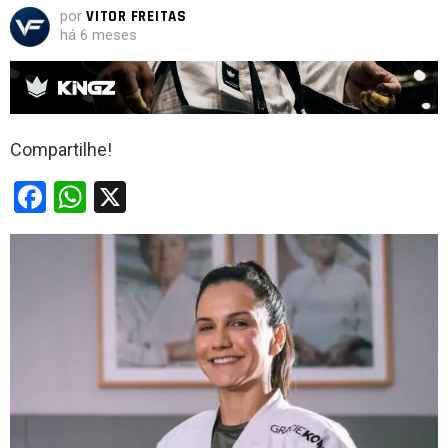
por
VITOR FREITAS
há 6 meses
Compartilhe!
F
W
X
a
h
ce
at
b
s
o
A
o
p
k
p