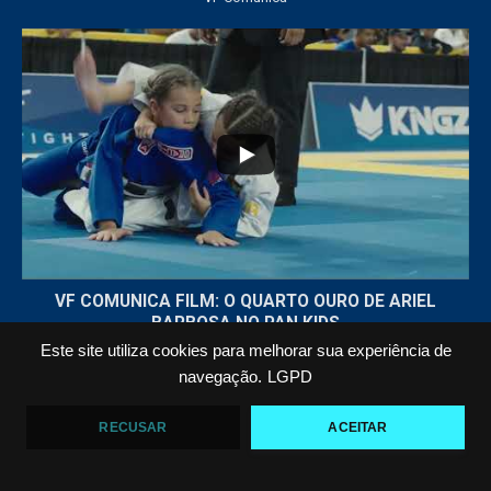
...
7
0
VF COMUNICA FILM: O QUARTO OURO DE ARIEL
BARBOSA NO PAN KIDS
VF Comunica
Este site utiliza cookies para melhorar sua experiência de
navegação.
LGPD
Carregar Mais...
Inscreva-se
RECUSAR
ACEITAR
Todos os Direitos Reservados © 2021 VF Comunica