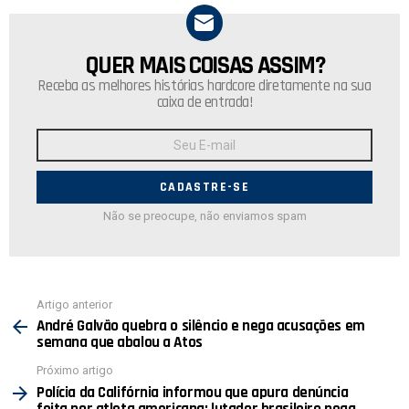
QUER MAIS COISAS ASSIM?
NEWSLETTER
Receba as melhores histórias hardcore diretamente na sua
caixa de entrada!
Endereço
de
E-
mail:
Não se preocupe, não enviamos spam
Ver
Artigo anterior
mais
André Galvão quebra o silêncio e nega acusações em
semana que abalou a Atos
Próximo artigo
Polícia da Califórnia informou que apura denúncia
feita por atleta americana; lutador brasileiro nega