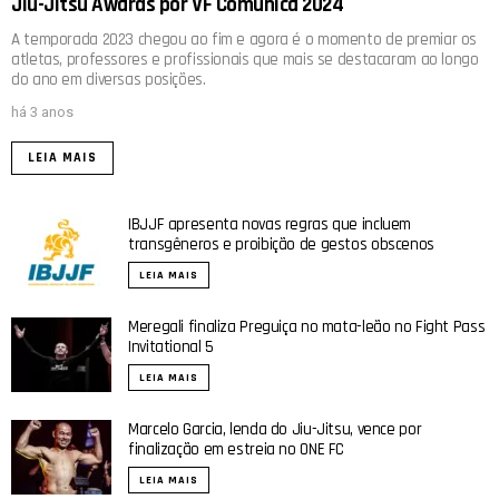
Jiu-Jitsu Awards por VF Comunica 2024
A temporada 2023 chegou ao fim e agora é o momento de premiar os
atletas, professores e profissionais que mais se destacaram ao longo
do ano em diversas posições.
há 3 anos
LEIA MAIS
IBJJF apresenta novas regras que incluem
transgêneros e proibição de gestos obscenos
LEIA MAIS
Meregali finaliza Preguiça no mata-leão no Fight Pass
Invitational 5
LEIA MAIS
Marcelo Garcia, lenda do Jiu-Jitsu, vence por
finalização em estreia no ONE FC
LEIA MAIS