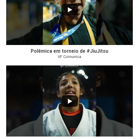
Polêmica em torneio de #JiuJitsu
VF Comunica
10
0