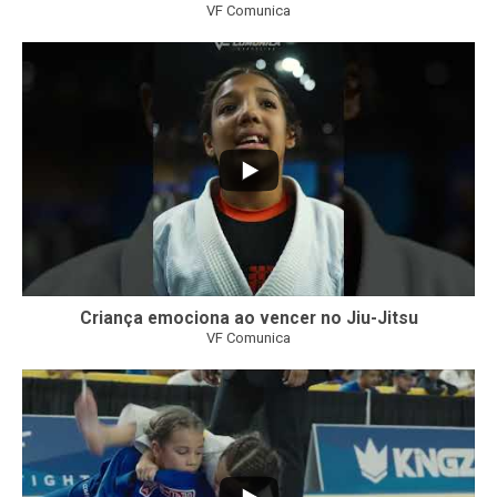
VF Comunica
10
0
Criança emociona ao vencer no Jiu-Jitsu
VF Comunica
...
7
0