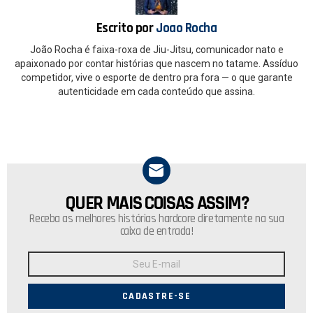
k
p
Escrito por
Joao Rocha
João Rocha é faixa-roxa de Jiu-Jitsu, comunicador nato e
apaixonado por contar histórias que nascem no tatame. Assíduo
competidor, vive o esporte de dentro pra fora — o que garante
autenticidade em cada conteúdo que assina.
QUER MAIS COISAS ASSIM?
NEWSLETTER
Receba as melhores histórias hardcore diretamente na sua
caixa de entrada!
Endereço
de
E-
mail: