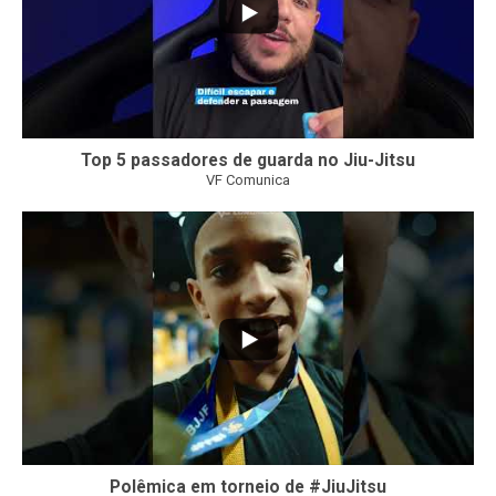
Top 5 passadores de guarda no Jiu-Jitsu
VF Comunica
47
1
Polêmica em torneio de #JiuJitsu