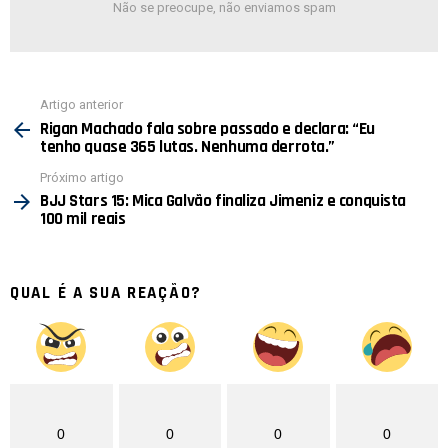
Não se preocupe, não enviamos spam
Ver
Artigo anterior
mais
Rigan Machado fala sobre passado e declara: “Eu
tenho quase 365 lutas. Nenhuma derrota.”
Próximo artigo
BJJ Stars 15: Mica Galvão finaliza Jimeniz e conquista
100 mil reais
QUAL É A SUA REAÇÃO?
0
0
0
0