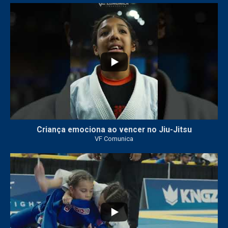
10
0
Criança emociona ao vencer no Jiu-Jitsu
VF Comunica
...
7
0