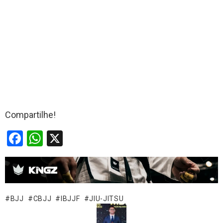
Compartilhe!
F
W
X
a
h
ce
at
b
s
o
A
BJJ
CBJJ
IBJJF
JIU-JITSU
o
p