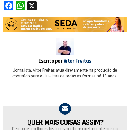
F
W
X
a
h
ce
at
b
s
o
A
o
p
k
p
Escrito por
Vitor Freitas
Jornalista, Vitor Freitas atua diretamente na produção de
conteúdo para o Jiu-Jitsu de todas as formas há 13 anos.
QUER MAIS COISAS ASSIM?
NEWSLETTER
Receba as melhores histórias hardcore diretamente na sua