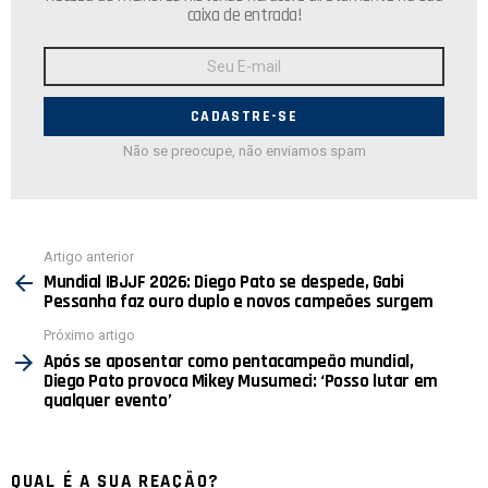
caixa de entrada!
Endereço
de
E-
mail:
Não se preocupe, não enviamos spam
Ver
Artigo anterior
mais
Mundial IBJJF 2026: Diego Pato se despede, Gabi
Pessanha faz ouro duplo e novos campeões surgem
Próximo artigo
Após se aposentar como pentacampeão mundial,
Diego Pato provoca Mikey Musumeci: ‘Posso lutar em
qualquer evento’
QUAL É A SUA REAÇÃO?