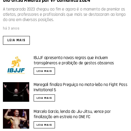
Jiu-Jitsu Awards por VF Comunica 2024
A temporada 2023 chegou ao fim e agora é o momento de premiar os
atletas, professores e profissionais que mais se destacaram ao longo
do ano em diversas posições.
há 3 anos
LEIA MAIS
IBJJF apresenta novas regras que incluem
transgêneros e proibição de gestos obscenos
LEIA MAIS
Meregali finaliza Preguiça no mata-leão no Fight Pass
Invitational 5
LEIA MAIS
Marcelo Garcia, lenda do Jiu-Jitsu, vence por
finalização em estreia no ONE FC
LEIA MAIS