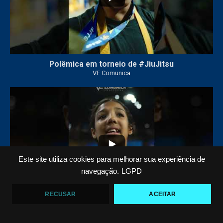
Polêmica em torneio de #JiuJitsu
VF Comunica
10
0
Este site utiliza cookies para melhorar sua experiência de
navegação.
LGPD
RECUSAR
ACEITAR
Criança emociona ao vencer no Jiu-Jitsu
VF Comunica