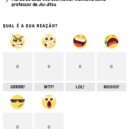
professor de Jiu-Jitsu
QUAL É A SUA REAÇÃO?
0
0
0
0
GRRRR!
WTF!
LOL!
NOOOO!
0
0