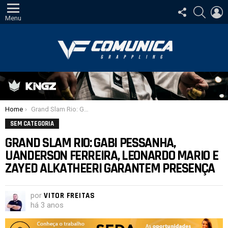
SIGA-
PESQUI
E
NOS
Menu
Você está aqui:
Home
Grand Slam Rio: Gabi Pessanha, Uanderson Ferreira, Leonardo Mario e Zayed Alkatheeri garantem presença
SEM CATEGORIA
GRAND SLAM RIO: GABI PESSANHA,
UANDERSON FERREIRA, LEONARDO MARIO E
ZAYED ALKATHEERI GARANTEM PRESENÇA
por
VITOR FREITAS
há 3 anos