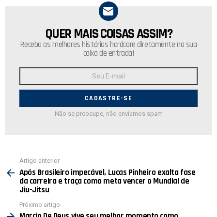
QUER MAIS COISAS ASSIM?
NEWSLETTER
Receba as melhores histórias hardcore diretamente na sua
caixa de entrada!
Endereço
de
E-
mail:
Não se preocupe, não enviamos spam
Ver
Artigo anterior
mais
Após Brasileiro impecável, Lucas Pinheiro exalta fase
da carreira e traça como meta vencer o Mundial de
Jiu-Jitsu
Próximo artigo
Marcio De Deus vive seu melhor momento como