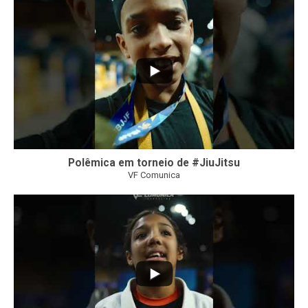
46
1
Polêmica em torneio de #JiuJitsu
VF Comunica
10
0