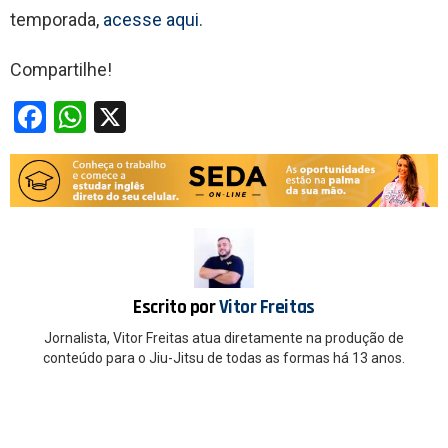
temporada,
acesse aqui
.
Compartilhe!
F
W
X
a
h
ce
at
b
s
o
A
o
p
k
p
Escrito por
Vitor Freitas
Jornalista, Vitor Freitas atua diretamente na produção de
conteúdo para o Jiu-Jitsu de todas as formas há 13 anos.