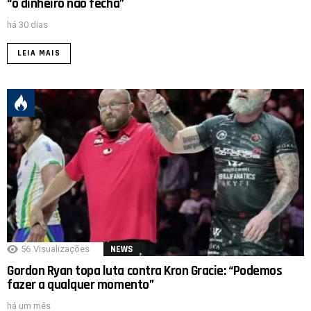
“o dinheiro não fecha”
há 30 dias
LEIA MAIS
56
Visualizações
NEWS
Gordon Ryan topa luta contra Kron Gracie: “Podemos
fazer a qualquer momento”
há um mês