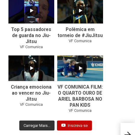
10
0
46
1
Top 5 passadores
Polêmica em
de guarda no Jiu-
torneio de #JiuJitsu
VF Comunica
Jitsu
VF Comunica
10
0
Criança emociona
VF COMUNICA FILM:
ao vencer no Jiu-
O QUARTO OURO DE
Jitsu
ARIEL BARBOSA NO
...
VF Comunica
PAN KIDS
7
0
VF Comunica
Carregar Mais...
Inscreva-se
Ruan 