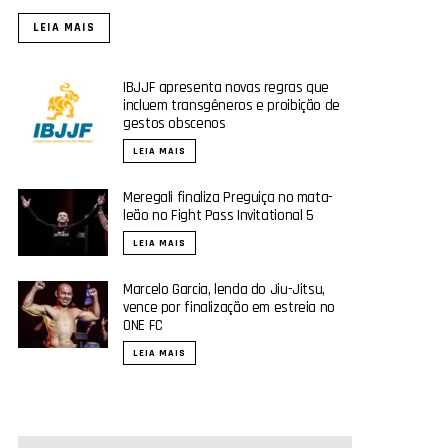
LEIA MAIS
IBJJF apresenta novas regras que
incluem transgêneros e proibição de
gestos obscenos
LEIA MAIS
Meregali finaliza Preguiça no mata-
leão no Fight Pass Invitational 5
LEIA MAIS
Marcelo Garcia, lenda do Jiu-Jitsu,
vence por finalização em estreia no
ONE FC
LEIA MAIS