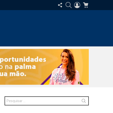
SIGA-
PESQUISAR
ENTRAR
CARRINHO
NOS
Procurar
por: