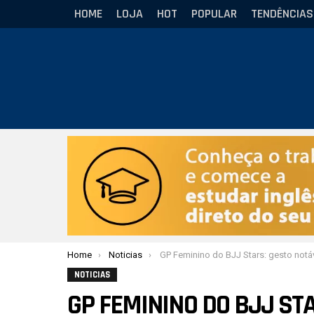
HOME
LOJA
HOT
POPULAR
TENDÊNCIAS
Você está aqui:
Home
Noticias
GP Feminino do BJJ Stars: gesto notável de Nika Schwi
NOTICIAS
GP FEMININO DO BJJ ST