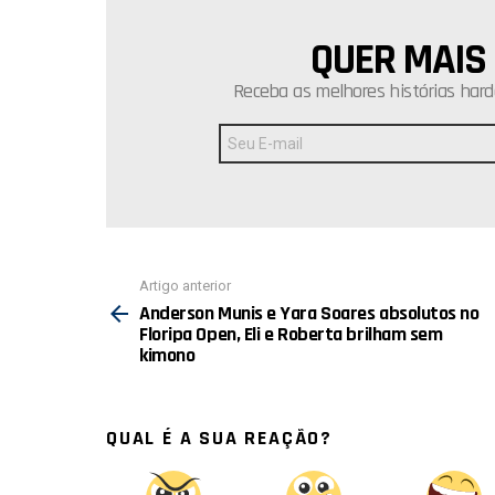
QUER MAIS
NEWSLETTER
Receba as melhores histórias hard
Endereço
de
E-
mail:
Ver
Artigo anterior
mais
Anderson Munis e Yara Soares absolutos no
Floripa Open, Eli e Roberta brilham sem
kimono
QUAL É A SUA REAÇÃO?