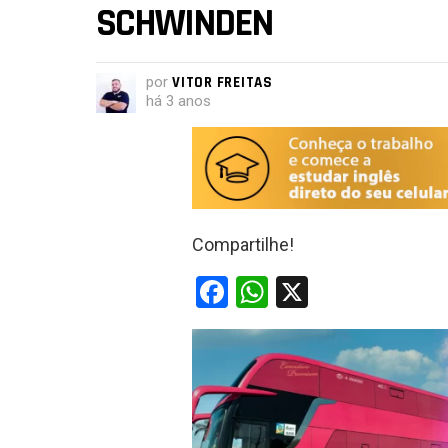
SCHWINDEN
por
VITOR FREITAS
há 3 anos
Compartilhe!
F
W
X
a
h
ce
at
b
s
o
A