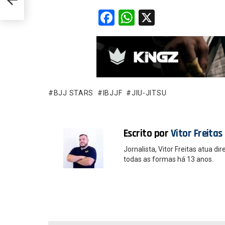
mono
F
W
X
a
h
ce
at
b
s
o
A
o
p
BJJ STARS
IBJJF
JIU-JITSU
k
p
Escrito por
Vitor Freitas
Jornalista, Vitor Freitas atua 
todas as formas há 13 anos.