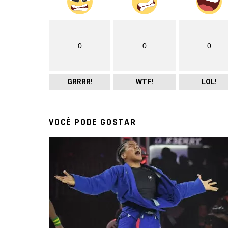
0
0
0
GRRRR!
WTF!
LOL!
VOCÊ PODE GOSTAR