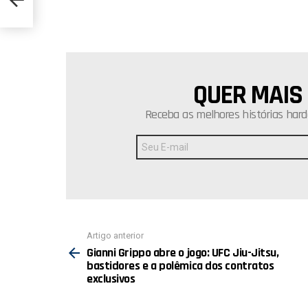
QUER MAIS
NEWSLETTER
Receba as melhores histórias hard
Endereço
de
E-
mail:
Ver
Artigo anterior
mais
Gianni Grippo abre o jogo: UFC Jiu-Jitsu,
bastidores e a polêmica dos contratos
exclusivos