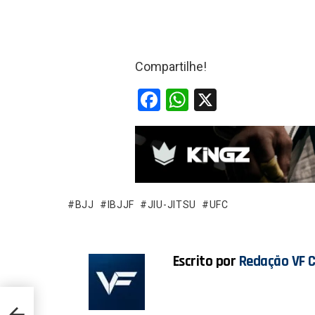
Compartilhe!
F
W
X
a
h
ce
at
b
s
o
A
o
p
BJJ
IBJJF
JIU-JITSU
UFC
k
p
Escrito por
Redação VF 