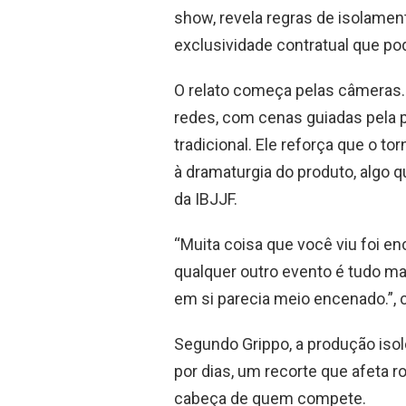
b
s
show, revela regras de isolament
o
A
exclusividade contratual que pod
o
p
k
p
O relato começa pelas câmeras
redes, com cenas guiadas pela p
tradicional. Ele reforça que o t
à dramaturgia do produto, algo
da IBJJF.
“Muita coisa que você viu foi 
qualquer outro evento é tudo mai
em si parecia meio encenado.”,
Segundo Grippo, a produção isol
por dias, um recorte que afeta r
cabeça de quem compete.