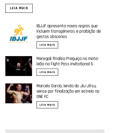
LEIA MAIS
IBJJF apresenta novas regras que
incluem transgêneros e proibição de
gestos obscenos
LEIA MAIS
Meregali finaliza Preguiça no mata-
leão no Fight Pass Invitational 5
LEIA MAIS
Marcelo Garcia, lenda do Jiu-Jitsu,
vence por finalização em estreia no
ONE FC
LEIA MAIS