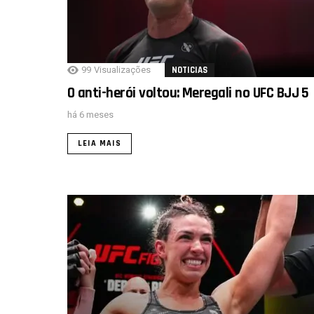
99
Visualizações
NOTICIAS
O anti-herói voltou: Meregali no UFC BJJ 5
há 6 meses
LEIA MAIS