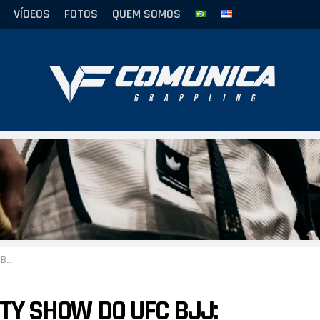
VÍDEOS
FOTOS
QUEM SOMOS
ada”
ITY SHOW DO UFC BJJ: