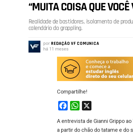
“MUITA COISA QUE VOCÊ 
Realidade de bastidores, isolamento de produ
calendário do grappling.
por
REDAÇÃO VF COMUNICA
há 11 meses
Compartilhe!
F
W
X
a
h
A entrevista de Gianni Grippo a
ce
at
a partir do chão do tatame e do 