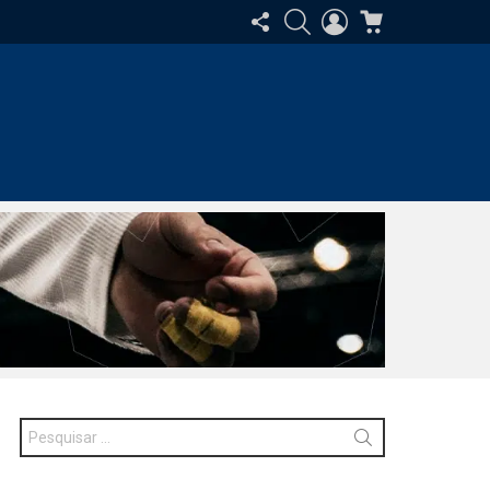
SIGA-
PESQUISAR
ENTRAR
CARRINHO
NOS
Procurar
por: