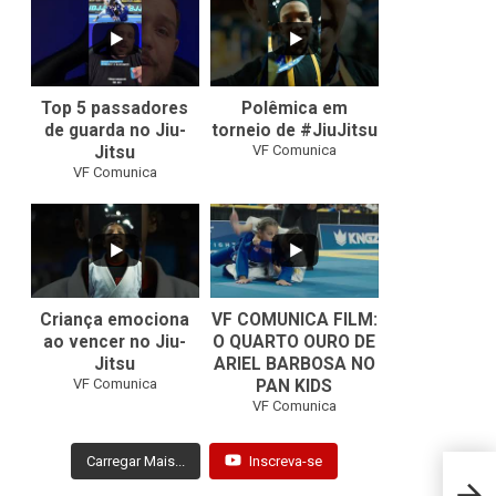
21
1
47
1
Top 5 passadores
Polêmica em
de guarda no Jiu-
torneio de #JiuJitsu
VF Comunica
Jitsu
VF Comunica
10
0
Criança emociona
VF COMUNICA FILM:
ao vencer no Jiu-
O QUARTO OURO DE
Jitsu
ARIEL BARBOSA NO
...
VF Comunica
PAN KIDS
7
0
VF Comunica
Carregar Mais...
Inscreva-se
Leo S