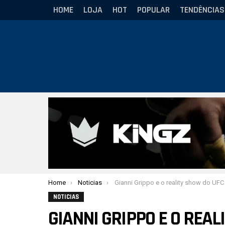
HOME
LOJA
HOT
POPULAR
TENDÊNCIAS
Você está aqui:
Home
Noticias
Gianni Grippo e o reality show do UFC BJJ: “Muita coisa que você viu foi encen
NOTICIAS
GIANNI GRIPPO E O REAL