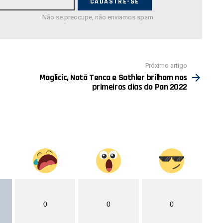
Não se preocupe, não enviamos spam
Próximo artigo
Maglicic, Natã Tenca e Sathler brilham nos
primeiros dias do Pan 2022
0
0
0