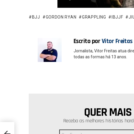
b
s
o
A
o
p
BJJ
GORDON RYAN
GRAPPLING
IBJJF
JI
k
p
Escrito por
Vitor Freitas
Jornalista, Vitor Freitas atua 
todas as formas há 13 anos.
QUER MAIS
NEWSLETTER
Receba as melhores histórias hard
ado
Endereço