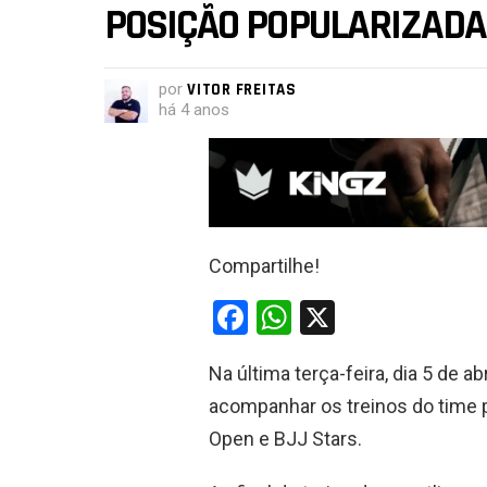
POSIÇÃO POPULARIZADA
por
VITOR FREITAS
há 4 anos
Compartilhe!
F
W
X
a
h
Na última terça-feira, dia 5 de a
ce
at
acompanhar os treinos do time p
b
s
Open e BJJ Stars.
o
A