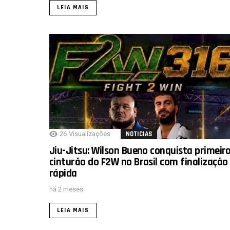
LEIA MAIS
26
Visualizações
NOTICIAS
Jiu-Jitsu: Wilson Bueno conquista primeir
cinturão do F2W no Brasil com finalização
rápida
há 2 meses
LEIA MAIS