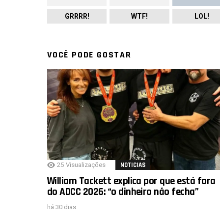
GRRRR!
WTF!
LOL!
VOCÊ PODE GOSTAR
25
Visualizações
NOTICIAS
William Tackett explica por que está fora
do ADCC 2026: “o dinheiro não fecha”
há 30 dias