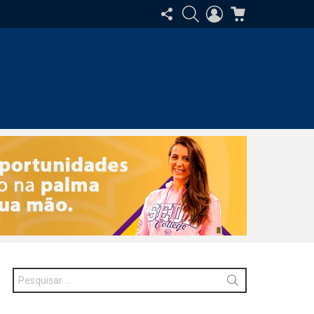
SIGA-
PESQUISAR
ENTRAR
CARRINHO
NOS
Procurar
por: