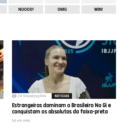
NOOOO!
OMG
WIN!
24
Visualizações
NOTICIAS
Estrangeiros dominam o Brasileiro No Gi e
conquistam os absolutos da faixa-preta
há um mês