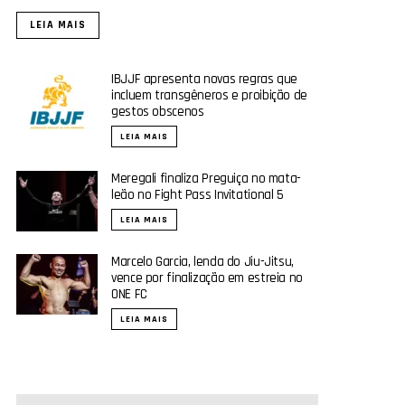
LEIA MAIS
IBJJF apresenta novas regras que
incluem transgêneros e proibição de
gestos obscenos
LEIA MAIS
Meregali finaliza Preguiça no mata-
leão no Fight Pass Invitational 5
LEIA MAIS
Marcelo Garcia, lenda do Jiu-Jitsu,
vence por finalização em estreia no
ONE FC
LEIA MAIS