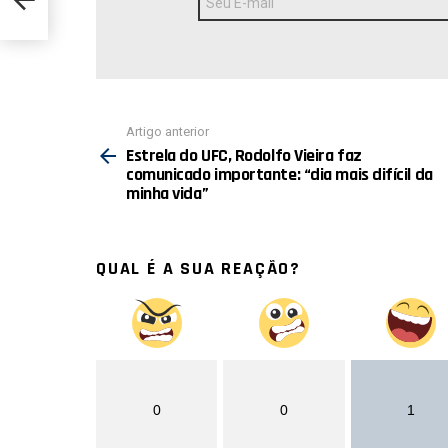
de
E-
mail:
Ver
Artigo anterior
mais
Estrela do UFC, Rodolfo Vieira faz
comunicado importante: “dia mais difícil da
minha vida”
QUAL É A SUA REAÇÃO?
0
0
1