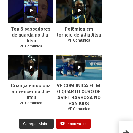
10
0
46
1
Top 5 passadores
Polêmica em
de guarda no Jiu-
torneio de #JiuJitsu
VF Comunica
Jitsu
VF Comunica
10
0
Criança emociona
VF COMUNICA FILM:
ao vencer no Jiu-
O QUARTO OURO DE
Jitsu
ARIEL BARBOSA NO
...
VF Comunica
PAN KIDS
7
0
VF Comunica
Carregar Mais...
Inscreva-se
Magli