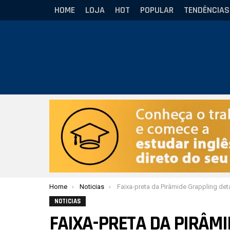
HOME
LOJA
HOT
POPULAR
TENDÊNCIAS
Você está aqui:
Home
Noticias
Faixa-preta da Pirâmide Grappling detalha posição popularizada por Gordon
NOTICIAS
FAIXA-PRETA DA PIRÂM