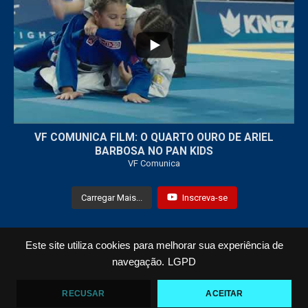
...
7
0
VF COMUNICA FILM: O QUARTO OURO DE ARIEL
BARBOSA NO PAN KIDS
VF Comunica
Carregar Mais...
Inscreva-se
Este site utiliza cookies para melhorar sua experiência de
Todos os Direitos Reservados © 2021 VF Comunica
navegação.
LGPD
Home
Loja
Fotos
Vídeos
RECUSAR
ACEITAR