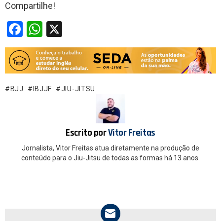
Compartilhe!
F
W
X
a
h
ce
at
b
s
o
A
BJJ
IBJJF
JIU-JITSU
o
p
k
p
Escrito por
Vitor Freitas
Jornalista, Vitor Freitas atua diretamente na produção de
conteúdo para o Jiu-Jitsu de todas as formas há 13 anos.