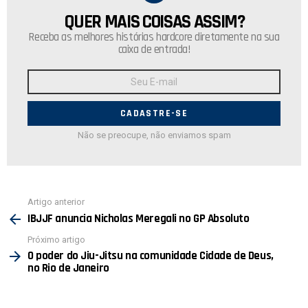
QUER MAIS COISAS ASSIM?
NEWSLETTER
Receba as melhores histórias hardcore diretamente na sua
caixa de entrada!
Endereço
de
E-
mail:
Não se preocupe, não enviamos spam
Ver
Artigo anterior
mais
IBJJF anuncia Nicholas Meregali no GP Absoluto
Próximo artigo
O poder do Jiu-Jitsu na comunidade Cidade de Deus,
no Rio de Janeiro