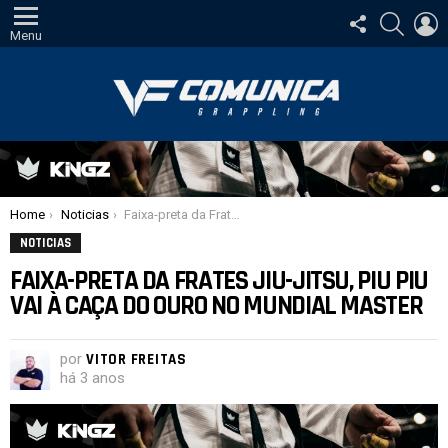
SIGA-
PESQUI
E
NOS
Menu
Você está aqui:
Home
Noticias
Faixa-preta da Frates Jiu-Jitsu, Piu Piu vai à caça do ouro no Mundial Master
NOTICIAS
FAIXA-PRETA DA FRATES JIU-JITSU, PIU PIU
VAI À CAÇA DO OURO NO MUNDIAL MASTER
por
VITOR FREITAS
há 3 anos