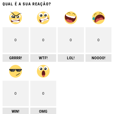
QUAL É A SUA REAÇÃO?
0
0
0
0
GRRRR!
WTF!
LOL!
NOOOO!
0
0
WIN!
OMG