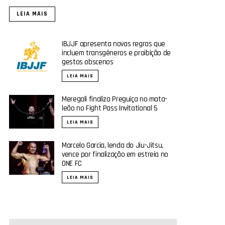
LEIA MAIS
IBJJF apresenta novas regras que
incluem transgêneros e proibição de
gestos obscenos
LEIA MAIS
Meregali finaliza Preguiça no mata-
leão no Fight Pass Invitational 5
LEIA MAIS
Marcelo Garcia, lenda do Jiu-Jitsu,
vence por finalização em estreia no
ONE FC
LEIA MAIS