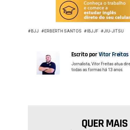
ce
at
b
s
o
A
o
p
BJJ
ERBERTH SANTOS
IBJJF
JIU-JITSU
k
p
Escrito por
Vitor Freitas
Jornalista, Vitor Freitas atua 
todas as formas há 13 anos.
QUER MAIS
NEWSLETTER