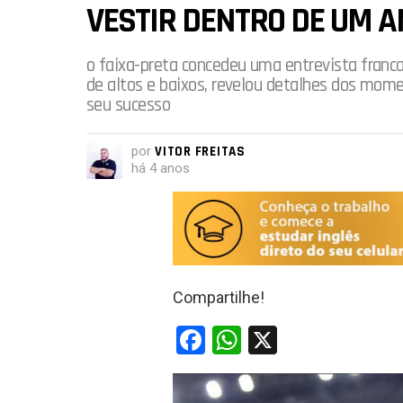
VESTIR DENTRO DE UM A
o faixa-preta concedeu uma entrevista franca
de altos e baixos, revelou detalhes dos mom
seu sucesso
por
VITOR FREITAS
há 4 anos
Compartilhe!
F
W
X
a
h
ce
at