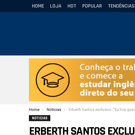
HOME
LOJA
HOT
POPULAR
TENDÊNCIAS
Você está aqui:
Home
Noticias
Erberth Santos exclusivo: “Eu tive que me vestir dentro de um anima
NOTICIAS
ERBERTH SANTOS EXCLUS