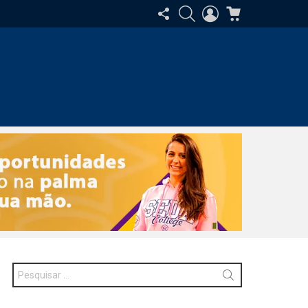
SIGA-
PESQUISAR
ENTRAR
CARRINHO
NOS
Procurar
por: