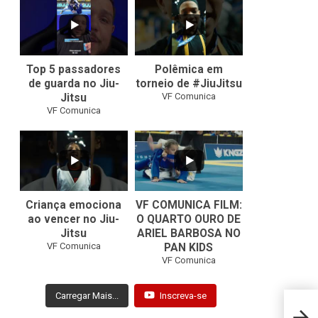
24
2
47
1
Top 5 passadores
Polêmica em
de guarda no Jiu-
torneio de #JiuJitsu
VF Comunica
Jitsu
VF Comunica
10
0
Criança emociona
VF COMUNICA FILM:
ao vencer no Jiu-
O QUARTO OURO DE
Jitsu
ARIEL BARBOSA NO
...
VF Comunica
PAN KIDS
7
0
VF Comunica
Carregar Mais...
Inscreva-se
Craqu