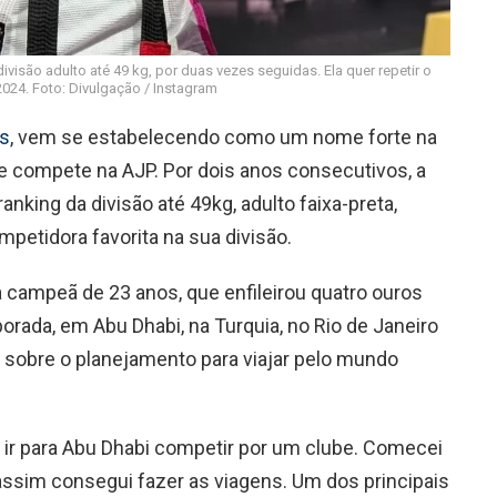
ivisão adulto até 49 kg, por duas vezes seguidas. Ela quer repetir o
2024. Foto: Divulgação / Instagram
os
, vem se estabelecendo como um nome forte na
que compete na AJP. Por dois anos consecutivos, a
anking da divisão até 49kg, adulto faixa-preta,
petidora favorita na sua divisão.
 campeã de 23 anos, que enfileirou quatro ouros
ada, em Abu Dhabi, na Turquia, no Rio de Janeiro
sobre o planejamento para viajar pelo mundo
 ir para Abu Dhabi competir por um clube. Comecei
assim consegui fazer as viagens. Um dos principais