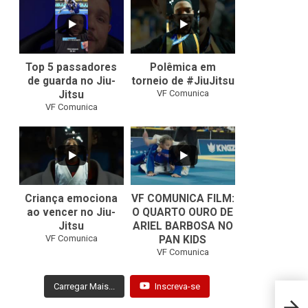
10
0
46
1
Top 5 passadores
Polêmica em
de guarda no Jiu-
torneio de #JiuJitsu
VF Comunica
Jitsu
VF Comunica
10
0
Criança emociona
VF COMUNICA FILM:
ao vencer no Jiu-
O QUARTO OURO DE
Jitsu
ARIEL BARBOSA NO
...
VF Comunica
PAN KIDS
7
0
VF Comunica
Carregar Mais...
Inscreva-se
Giova