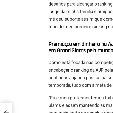
desafios para alcançar o rankin
longe da minha família e amigo
me deu suporte assim que comece
topo do meu primeiro ranking na 
Premiação em dinheiro na AJ
em Grand Slams pelo mund
Como está focada nas competiç
encabeçar o ranking da AJP pela 
continuar viajando para os país
temporada, tudo com a meta de
“Eu e meu professor temos traba
Slams e assim mantendo as mai
r and
bem mais perto de concluir nosso