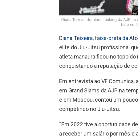
Diana Teixeira dominou ranking da AJP, na d
feito em 
Diana Teixeira, faixa-preta da At
elite do Jiu-Jitsu profissional 
atleta manaura ficou no topo do r
conquistando a reputação de com
Em entrevista ao VF Comunica, a
em Grand Slams da AJP na tempor
e em Moscou, contou um pouco 
competindo no Jiu-Jitsu.
“Em 2022 tive a oportunidade de
a receber um salário por mês e 