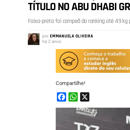
TÍTULO NO ABU DHABI 
Faixa-preta foi campeã do ranking até 49 kg 
por
EMMANUELA OLIVEIRA
há 2 anos
Compartilhe!
F
W
X
a
h
ce
at
b
s