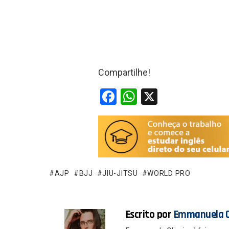
Compartilhe!
F
W
X
a
h
ce
at
b
s
o
A
o
p
AJP
BJJ
JIU-JITSU
WORLD PRO
k
p
Escrito por
Emmanuela O