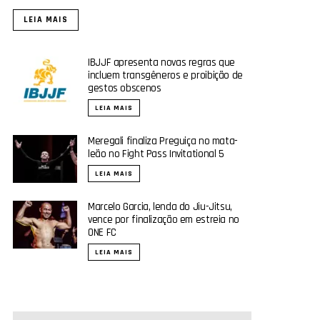
LEIA MAIS
IBJJF apresenta novas regras que
incluem transgêneros e proibição de
gestos obscenos
LEIA MAIS
Meregali finaliza Preguiça no mata-
leão no Fight Pass Invitational 5
LEIA MAIS
Marcelo Garcia, lenda do Jiu-Jitsu,
vence por finalização em estreia no
ONE FC
LEIA MAIS