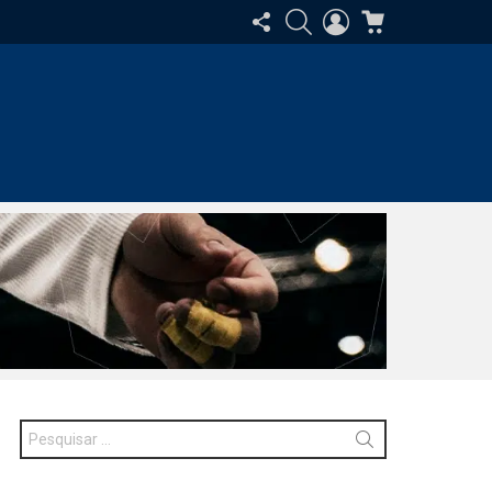
SIGA-
PESQUISAR
ENTRAR
CARRINHO
NOS
Procurar
por: