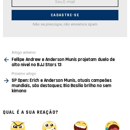
de
E-
mail:
Não se preocupe, não enviamos spam
Ver
Artigo anterior
mais
Fellipe Andrew e Anderson Munis projetam duelo de
alto nível no BJJ Stars 13
Próximo artigo
SP Open: Erich e Anderson Munis, atuais campeões
mundiais, são destaques; Bia Basílio brilha no sem
kimono
QUAL É A SUA REAÇÃO?