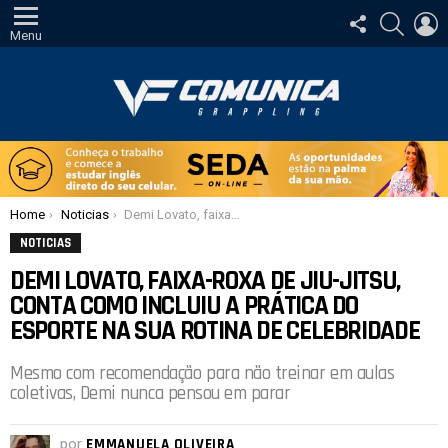
SIGA-
PESQUI
E
NOS
Menu
Você está aqui:
Home
Noticias
Demi Lovato, faixa-roxa de Jiu-Jitsu, conta como incluiu a prática do esporte na sua rotina de celebridade
NOTICIAS
DEMI LOVATO, FAIXA-ROXA DE JIU-JITSU,
CONTA COMO INCLUIU A PRÁTICA DO
ESPORTE NA SUA ROTINA DE CELEBRIDADE
Mesmo com recomendação para não treinar em aulas
coletivas, Demi nunca pensou em parar
por
EMMANUELA OLIVEIRA