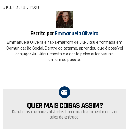
b
s
o
A
BJJ
JIU-JITSU
o
p
k
p
Escrito por
Emmanuela Oliveira
Emmanuela Oliveira é faixa-marrom de Jiu-Jitsu e formada em
Comunicação Social. Dentro do tatame, aprendeu que é possível
conjugar Jiu-Jitsu, escrita e o gosto pelas artes visuais
em um só pacote.
QUER MAIS COISAS ASSIM?
NEWSLETTER
Receba as melhores histórias hardcore diretamente na sua
caixa de entrada!
Endereço