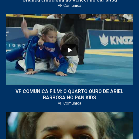
Criança emociona ao vencer no Jiu-Jitsu
VF Comunica
...
6
0
VF COMUNICA FILM: O QUARTO OURO DE ARIEL
BARBOSA NO PAN KIDS
VF Comunica
...
32
1