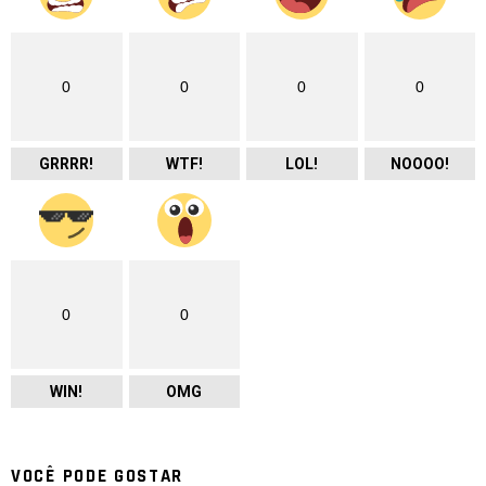
0
0
0
0
GRRRR!
WTF!
LOL!
NOOOO!
0
0
WIN!
OMG
VOCÊ PODE GOSTAR