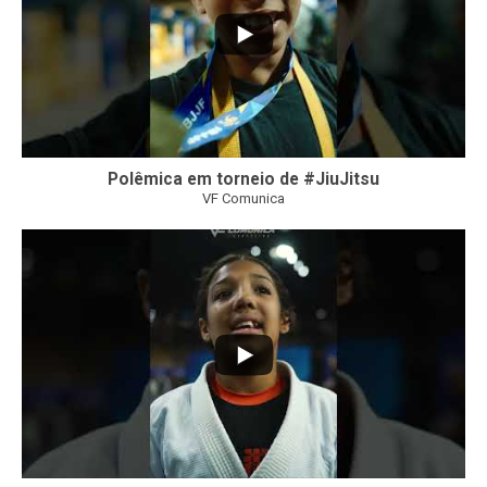
Polêmica em torneio de #JiuJitsu
VF Comunica
10
0