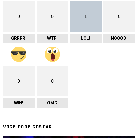
0
0
1
0
GRRRR!
WTF!
LOL!
NOOOO!
0
0
WIN!
OMG
VOCÊ PODE GOSTAR