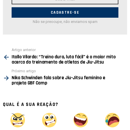
de
E-
mail:
Não se preocupe, não enviamos spam
Ver
Artigo anterior
mais
Itallo Vilardo: “Treino dura, luta fácil” é o maior mito
acerca do treinamento de atletas de Jiu-Jitsu
Próximo artigo
Nika Schwinden fala sobre Jiu-Jitsu feminino e
projeta GBF Camp
QUAL É A SUA REAÇÃO?