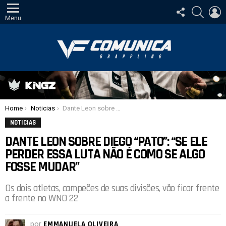
SIGA-
PESQUI
E
NOS
Menu
Você está aqui:
Home
Noticias
Dante Leon sobre Diego “Pato”: “Se ele perder essa luta não é como se algo fosse mudar”
NOTICIAS
DANTE LEON SOBRE DIEGO “PATO”: “SE ELE
PERDER ESSA LUTA NÃO É COMO SE ALGO
FOSSE MUDAR”
Os dois atletas, campeões de suas divisões, vão ficar frente
a frente no WNO 22
por
EMMANUELA OLIVEIRA