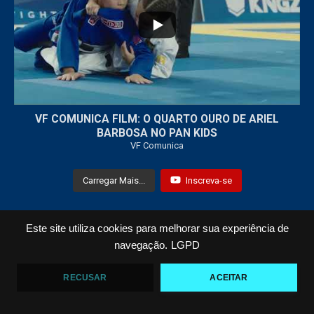
7
0
VF COMUNICA FILM: O QUARTO OURO DE ARIEL
BARBOSA NO PAN KIDS
VF Comunica
Carregar Mais...
Inscreva-se
Este site utiliza cookies para melhorar sua experiência de
Todos os Direitos Reservados © 2021 VF Comunica
navegação.
LGPD
Home
Loja
Fotos
Vídeos
RECUSAR
ACEITAR
bonanzaslot88