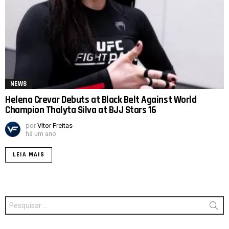
NEWS
Helena Crevar Debuts at Black Belt Against World
Champion Thalyta Silva at BJJ Stars 16
por
Vitor Freitas
há um ano
LEIA MAIS
Procurar
por: