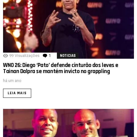
99
Visualizações
1
comentário
NOTICIAS
WNO 26: Diego ‘Pato’ defende cinturão dos leves e
Tainan Dalpra se mantém invicto no grappling
há um ano
LEIA MAIS