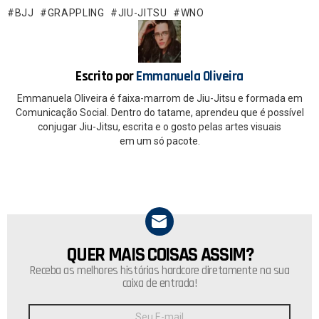
o
A
BJJ
GRAPPLING
JIU-JITSU
WNO
o
p
k
p
Escrito por
Emmanuela Oliveira
Emmanuela Oliveira é faixa-marrom de Jiu-Jitsu e formada em
Comunicação Social. Dentro do tatame, aprendeu que é possível
conjugar Jiu-Jitsu, escrita e o gosto pelas artes visuais
em um só pacote.
QUER MAIS COISAS ASSIM?
NEWSLETTER
Receba as melhores histórias hardcore diretamente na sua
caixa de entrada!
Endereço