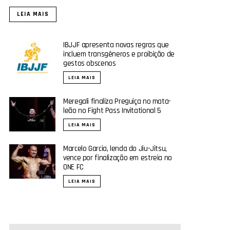
LEIA MAIS
IBJJF apresenta novas regras que
incluem transgêneros e proibição de
gestos obscenos
LEIA MAIS
Meregali finaliza Preguiça no mata-
leão no Fight Pass Invitational 5
LEIA MAIS
Marcelo Garcia, lenda do Jiu-Jitsu,
vence por finalização em estreia no
ONE FC
LEIA MAIS