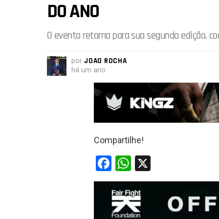
DO ANO
O evento retorna para sua segunda edição, co
por
JOAO ROCHA
há um ano
Compartilhe!
F
W
X
a
h
ce
at
b
s