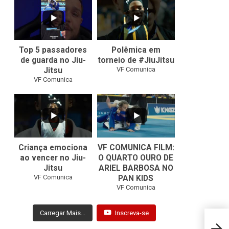
10
0
46
1
Top 5 passadores
Polêmica em
de guarda no Jiu-
torneio de #JiuJitsu
VF Comunica
Jitsu
VF Comunica
10
0
Criança emociona
VF COMUNICA FILM:
ao vencer no Jiu-
O QUARTO OURO DE
Jitsu
ARIEL BARBOSA NO
...
VF Comunica
PAN KIDS
7
0
VF Comunica
Carregar Mais...
Inscreva-se
VF10: