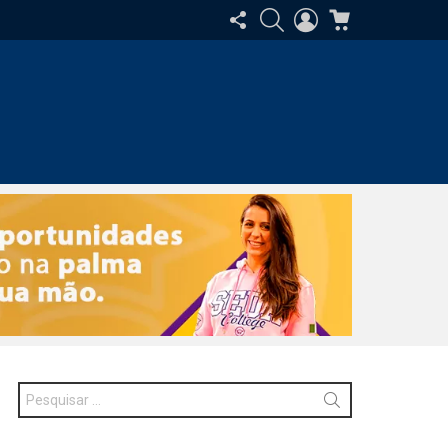
SIGA-
PESQUISAR
ENTRAR
CARRINHO
NOS
Procurar
por: