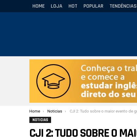
HOME
LOJA
HOT
POPULAR
TENDÊNCIAS
Você está aqui:
Home
Noticias
CJI 2: Tudo sobre o maior evento de grappling do a
NOTICIAS
CJI 2: TUDO SOBRE O MA