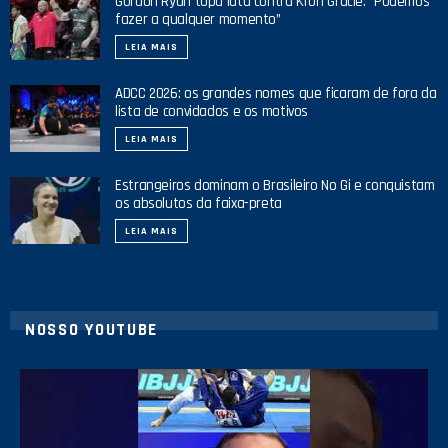
Gordon Ryan topa luta contra Kron Gracie: “Podemos
fazer a qualquer momento”
LEIA MAIS
ADCC 2026: os grandes nomes que ficaram de fora da
lista de convidados e os motivos
LEIA MAIS
Estrangeiros dominam o Brasileiro No Gi e conquistam
os absolutos da faixa-preta
LEIA MAIS
NOSSO YOUTUBE
24
2