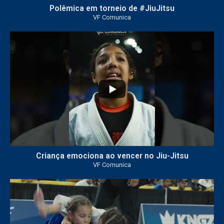
Polêmica em torneio de #JiuJitsu
VF Comunica
10
0
Criança emociona ao vencer no Jiu-Jitsu
VF Comunica
...
7
0