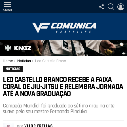
SIGA-
PESQUI
E
NOS
Menu
Você está aqui:
Home
Noticias
Leo Castello Branco recebe a faixa coral de Jiu-Jitsu e relembra jornada até a nova graduação
NOTICIAS
LEO CASTELLO BRANCO RECEBE A FAIXA
CORAL DE JIU-JITSU E RELEMBRA JORNADA
ATÉ A NOVA GRADUAÇÃO
Campeão Mundial foi graduado ao sétimo grau na arte
suave pelo seu mestre Fernando Pinduka
por
VITOR FREITAS