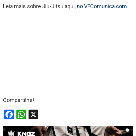
Leia mais sobre Jiu-Jitsu aqui,
no VFComunica.com
Compartilhe!
F
W
X
a
h
ce
at