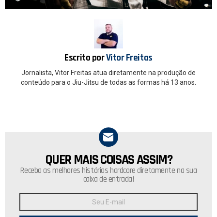
b
s
o
A
o
p
k
p
Escrito por
Vitor Freitas
Jornalista, Vitor Freitas atua diretamente na produção de
conteúdo para o Jiu-Jitsu de todas as formas há 13 anos.
QUER MAIS COISAS ASSIM?
NEWSLETTER
Receba as melhores histórias hardcore diretamente na sua
caixa de entrada!
Endereço
de
E-