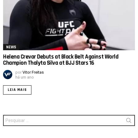
NEWS
Helena Crevar Debuts at Black Belt Against World
Champion Thalyta Silva at BJJ Stars 16
por
Vitor Freitas
há um ano
LEIA MAIS
Procurar
por: