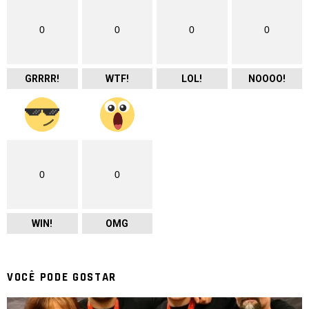
0
0
0
0
GRRRR!
WTF!
LOL!
NOOOO!
0
0
WIN!
OMG
VOCÊ PODE GOSTAR