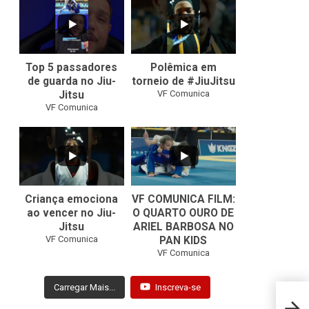
8
0
46
1
Top 5 passadores
Polêmica em
de guarda no Jiu-
torneio de #JiuJitsu
VF Comunica
Jitsu
VF Comunica
10
0
Criança emociona
VF COMUNICA FILM:
ao vencer no Jiu-
O QUARTO OURO DE
Jitsu
ARIEL BARBOSA NO
...
VF Comunica
PAN KIDS
7
0
VF Comunica
Carregar Mais...
Inscreva-se
Rober
exper