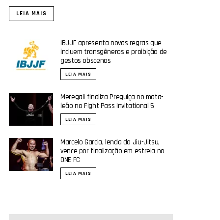
LEIA MAIS
IBJJF apresenta novas regras que
incluem transgêneros e proibição de
gestos obscenos
LEIA MAIS
Meregali finaliza Preguiça no mata-
leão no Fight Pass Invitational 5
LEIA MAIS
Marcelo Garcia, lenda do Jiu-Jitsu,
vence por finalização em estreia no
ONE FC
LEIA MAIS