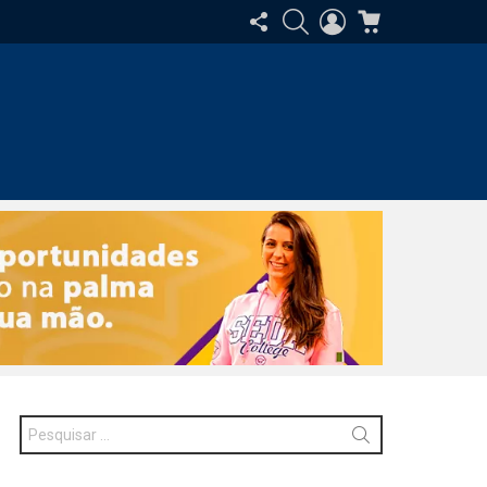
SIGA-
PESQUISAR
ENTRAR
CARRINHO
NOS
Procurar
por: