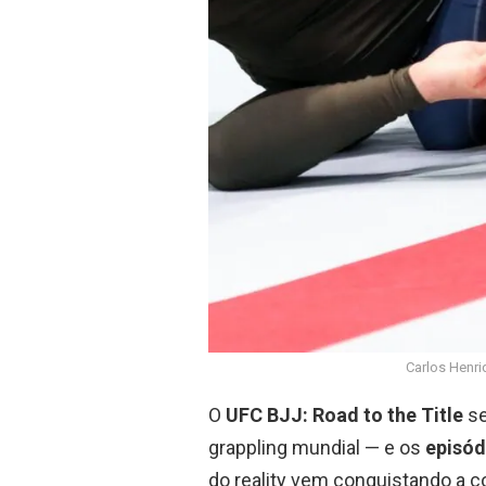
Carlos Henri
O
UFC BJJ: Road to the Title
se
grappling mundial — e os
episód
do reality vem conquistando a c