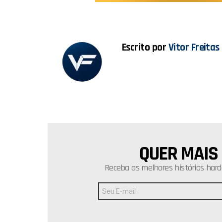
o
A
o
p
k
p
Escrito por
Vitor Freitas
QUER MAIS
NEWSLETTER
Receba as melhores histórias hard
Endereço
de
E-
mail: