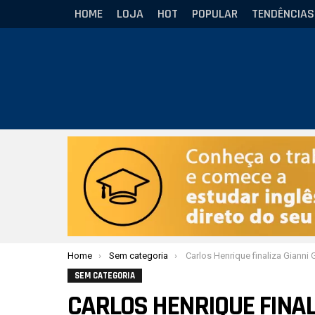
HOME
LOJA
HOT
POPULAR
TENDÊNCIAS
Você está aqui:
Home
Sem categoria
Carlos Henrique finaliza Gianni Grippo no UFC BJJ: Roa
SEM CATEGORIA
CARLOS HENRIQUE FINAL