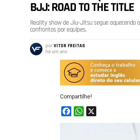
BJJ: ROAD TO THE TITLE
Reality show de Jiu-Jitsu segue aquecendo o
confrontos por equipes.
por
VITOR FREITAS
há um ano
Compartilhe!
F
W
X
a
h
ce
at