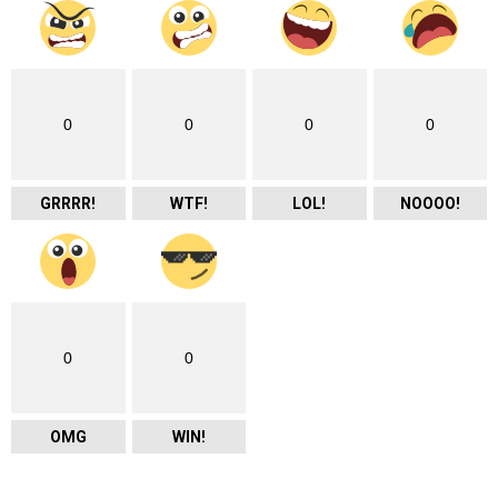
0
0
0
0
GRRRR!
WTF!
LOL!
NOOOO!
0
0
OMG
WIN!