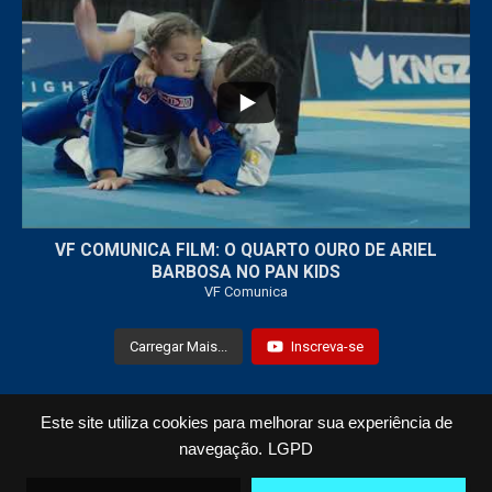
...
7
0
VF COMUNICA FILM: O QUARTO OURO DE ARIEL
BARBOSA NO PAN KIDS
VF Comunica
Carregar Mais...
Inscreva-se
Este site utiliza cookies para melhorar sua experiência de
Todos os Direitos Reservados © 2021 VF Comunica
navegação.
LGPD
Home
Loja
Fotos
Vídeos