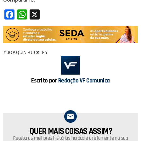
F
W
X
a
h
ce
at
b
s
o
A
JOAQUIN BUCKLEY
o
p
k
p
Escrito por
Redação VF Comunica
QUER MAIS COISAS ASSIM?
NEWSLETTER
Receba as melhores histórias hardcore diretamente na sua