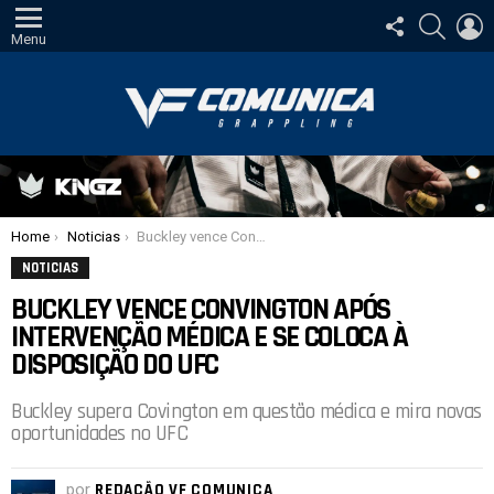
SIGA-
PESQUI
E
NOS
Menu
Você está aqui:
Home
Noticias
Buckley vence Convington após intervenção médica e se coloca à disposição do UFC
NOTICIAS
BUCKLEY VENCE CONVINGTON APÓS
INTERVENÇÃO MÉDICA E SE COLOCA À
DISPOSIÇÃO DO UFC
Buckley supera Covington em questão médica e mira novas
oportunidades no UFC
por
REDAÇÃO VF COMUNICA