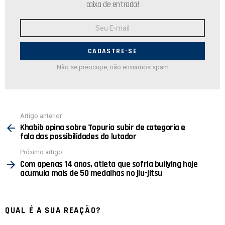
caixa de entrada!
Endereço
de
E-
mail:
Não se preocupe, não enviamos spam
Ver
Artigo anterior
mais
Khabib opina sobre Topuria subir de categoria e
fala das possibilidades do lutador
Próximo artigo
Com apenas 14 anos, atleta que sofria bullying hoje
acumula mais de 50 medalhas no jiu-jitsu
QUAL É A SUA REAÇÃO?