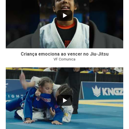
Criança emociona ao vencer no Jiu-Jitsu
VF Comunica
...
7
0