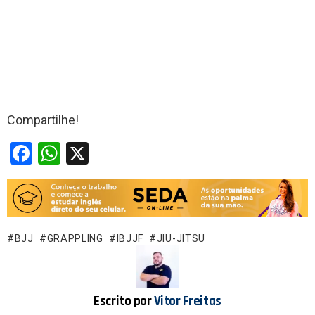
Compartilhe!
F
W
X
a
h
ce
at
b
s
o
A
BJJ
GRAPPLING
IBJJF
JIU-JITSU
o
p
k
p
Escrito por
Vitor Freitas