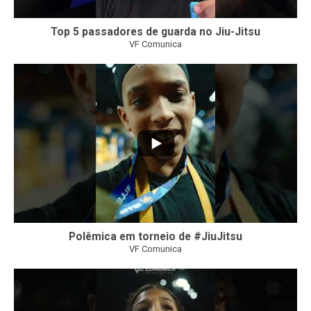
Top 5 passadores de guarda no Jiu-Jitsu
VF Comunica
47
1
Polêmica em torneio de #JiuJitsu
VF Comunica
10
0