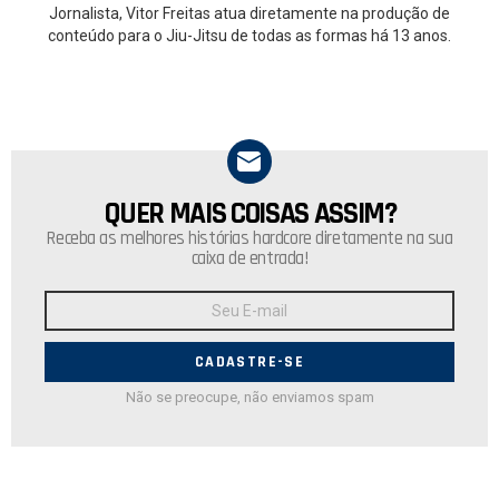
Jornalista, Vitor Freitas atua diretamente na produção de
conteúdo para o Jiu-Jitsu de todas as formas há 13 anos.
QUER MAIS COISAS ASSIM?
NEWSLETTER
Receba as melhores histórias hardcore diretamente na sua
caixa de entrada!
Endereço
de
E-
mail:
Não se preocupe, não enviamos spam