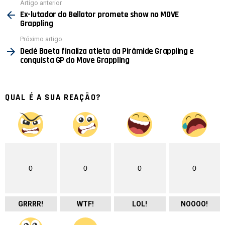
Ver
Artigo anterior
mais
Ex-lutador do Bellator promete show no MOVE
Grappling
Próximo artigo
Dedé Baeta finaliza atleta da Pirâmide Grappling e
conquista GP do Move Grappling
QUAL É A SUA REAÇÃO?
0
0
0
0
GRRRR!
WTF!
LOL!
NOOOO!