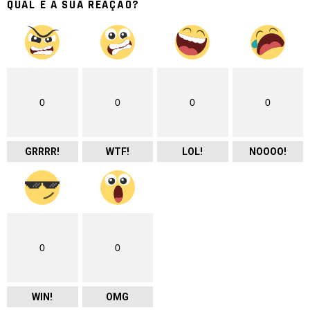
QUAL É A SUA REAÇÃO?
0
0
0
0
GRRRR!
WTF!
LOL!
NOOOO!
0
0
WIN!
OMG