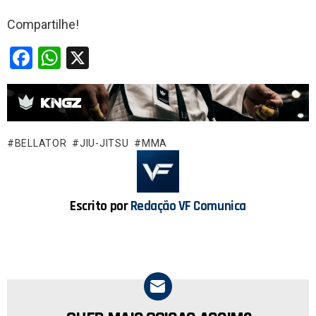
Compartilhe!
F
W
X
a
h
ce
at
b
s
o
A
BELLATOR
JIU-JITSU
MMA
o
p
k
p
Escrito por
Redação VF Comunica