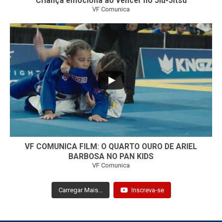
Criança emociona ao vencer no Jiu-Jitsu
VF Comunica
...
7
0
VF COMUNICA FILM: O QUARTO OURO DE ARIEL
BARBOSA NO PAN KIDS
VF Comunica
Carregar Mais...
Inscreva-se