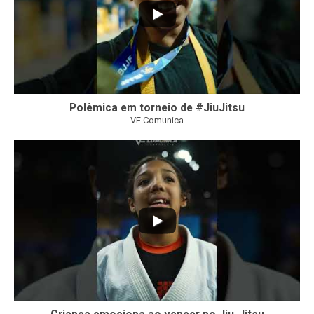
Polêmica em torneio de #JiuJitsu
VF Comunica
10
0