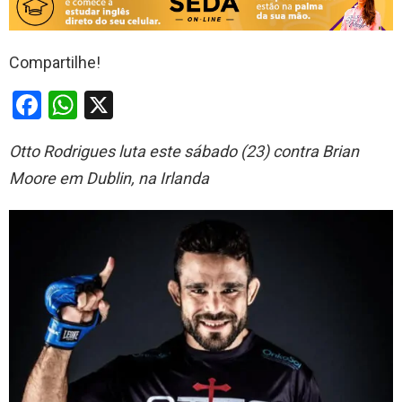
Compartilhe!
F
W
X
a
h
Otto Rodrigues luta este sábado (23) contra Brian
ce
at
Moore em Dublin, na Irlanda
b
s
o
A
o
p
k
p