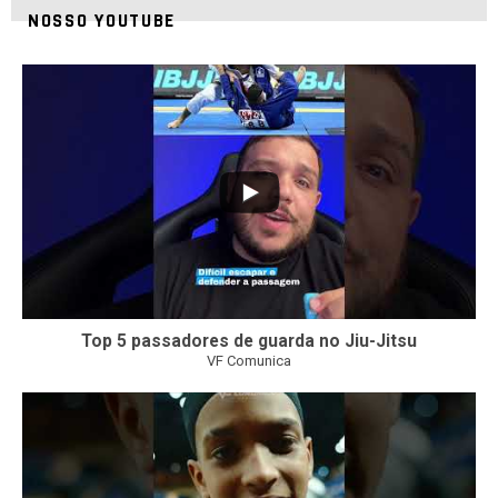
NOSSO YOUTUBE
21
1
Top 5 passadores de guarda no Jiu-Jitsu
VF Comunica
47
1