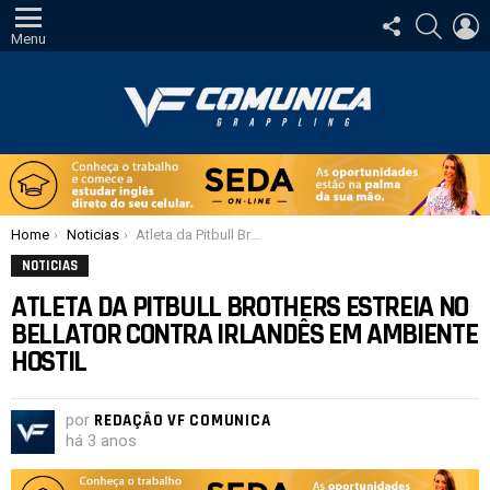
SIGA-
PESQUI
E
NOS
Menu
Você está aqui:
Home
Noticias
Atleta da Pitbull Brothers estreia no Bellator contra irlandês em ambiente hostil
NOTICIAS
ATLETA DA PITBULL BROTHERS ESTREIA NO
BELLATOR CONTRA IRLANDÊS EM AMBIENTE
HOSTIL
por
REDAÇÃO VF COMUNICA
há 3 anos