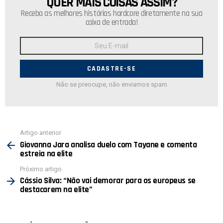
QUER MAIS COISAS ASSIM?
NEWSLETTER
Receba as melhores histórias hardcore diretamente na sua
caixa de entrada!
Endereço
de
E-
mail:
Não se preocupe, não enviamos spam
Ver
Artigo anterior
mais
Giovanna Jara analisa duelo com Tayane e comenta
estreia na elite
Próximo artigo
Cássio Silva: “Não vai demorar para os europeus se
destacarem na elite”