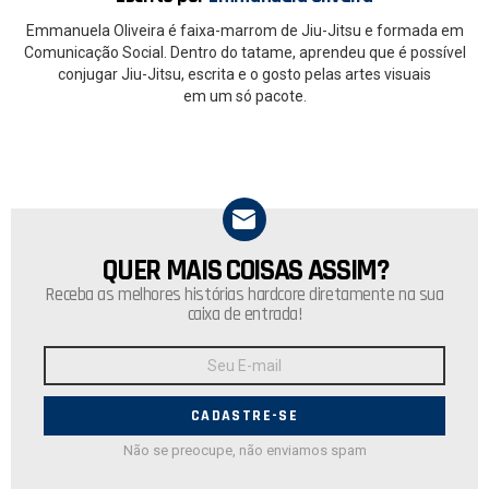
Emmanuela Oliveira é faixa-marrom de Jiu-Jitsu e formada em
Comunicação Social. Dentro do tatame, aprendeu que é possível
conjugar Jiu-Jitsu, escrita e o gosto pelas artes visuais
em um só pacote.
QUER MAIS COISAS ASSIM?
NEWSLETTER
Receba as melhores histórias hardcore diretamente na sua
caixa de entrada!
Endereço
de
E-
mail:
Não se preocupe, não enviamos spam