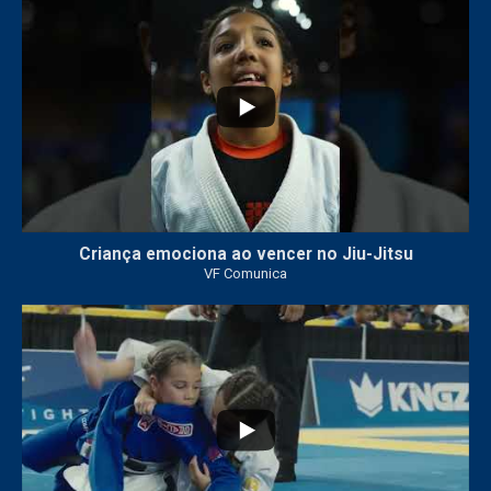
10
0
Criança emociona ao vencer no Jiu-Jitsu
VF Comunica
...
7
0