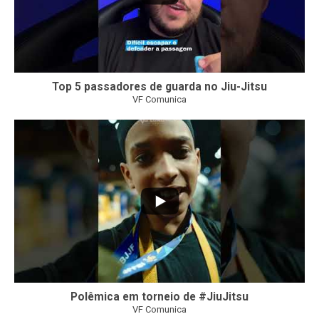
Top 5 passadores de guarda no Jiu-Jitsu
VF Comunica
46
1
Polêmica em torneio de #JiuJitsu
VF Comunica