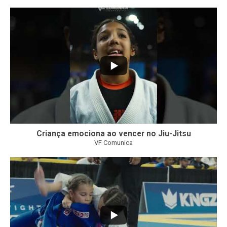
10
0
Criança emociona ao vencer no Jiu-Jitsu
VF Comunica
...
7
0