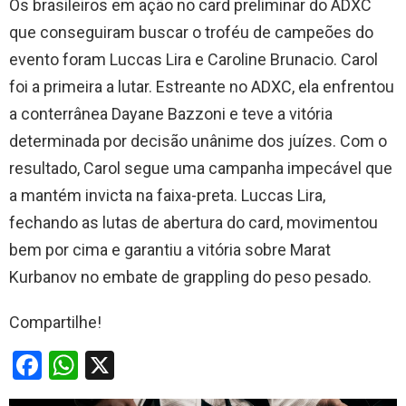
Os brasileiros em ação no card preliminar do ADXC
que conseguiram buscar o troféu de campeões do
evento foram Luccas Lira e Caroline Brunacio. Carol
foi a primeira a lutar. Estreante no ADXC, ela enfrentou
a conterrânea Dayane Bazzoni e teve a vitória
determinada por decisão unânime dos juízes. Com o
resultado, Carol segue uma campanha impecável que
a mantém invicta na faixa-preta. Luccas Lira,
fechando as lutas de abertura do card, movimentou
bem por cima e garantiu a vitória sobre Marat
Kurbanov no embate de grappling do peso pesado.
Compartilhe!
F
W
X
a
h