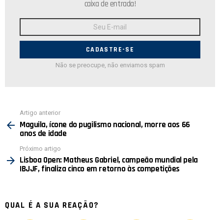
caixa de entrada!
Endereço
de
E-
mail:
Não se preocupe, não enviamos spam
Ver
Artigo anterior
mais
Maguila, ícone do pugilismo nacional, morre aos 66
anos de idade
Próximo artigo
Lisboa Open: Matheus Gabriel, campeão mundial pela
IBJJF, finaliza cinco em retorno às competições
QUAL É A SUA REAÇÃO?