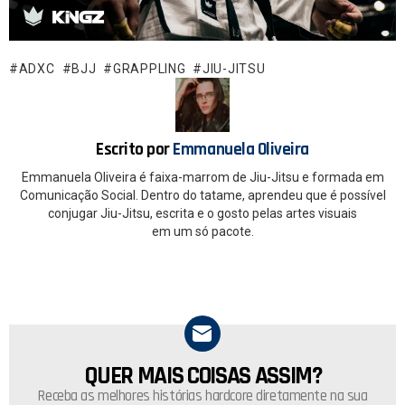
ce
at
b
s
o
A
ADXC
BJJ
GRAPPLING
JIU-JITSU
o
p
k
p
Escrito por
Emmanuela Oliveira
Emmanuela Oliveira é faixa-marrom de Jiu-Jitsu e formada em
Comunicação Social. Dentro do tatame, aprendeu que é possível
conjugar Jiu-Jitsu, escrita e o gosto pelas artes visuais
em um só pacote.
QUER MAIS COISAS ASSIM?
NEWSLETTER
Receba as melhores histórias hardcore diretamente na sua