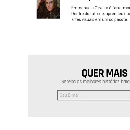
Emmanuela Oliveira é faixa-ma
Dentro do tatame, aprendeu que é
artes visuais em um só pacote.
QUER MAIS
NEWSLETTER
Receba as melhores histórias hard
Endereço
de
E-
mail: