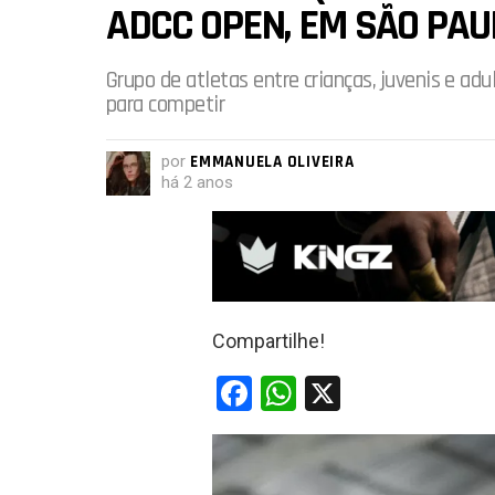
ADCC OPEN, EM SÃO PAU
Grupo de atletas entre crianças, juvenis e ad
para competir
por
EMMANUELA OLIVEIRA
há 2 anos
Compartilhe!
F
W
X
a
h
ce
at