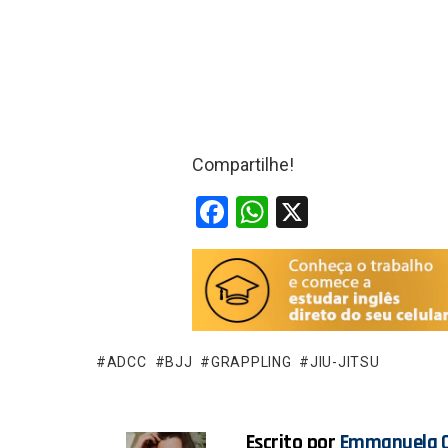
Compartilhe!
F
W
X
a
h
ce
at
b
s
o
A
o
p
ADCC
BJJ
GRAPPLING
JIU-JITSU
k
p
Escrito por
Emmanuela O