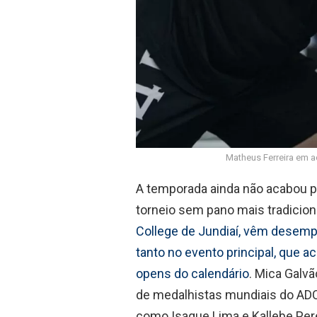
Matheus Ferreira em a
A temporada ainda não acabou pa
torneio sem pano mais tradicio
College de Jundiaí, vêm desem
tanto no evento principal, que
opens do calendário
. Mica Galv
de medalhistas mundiais do AD
como Isaque Lima e Kallebe Pere