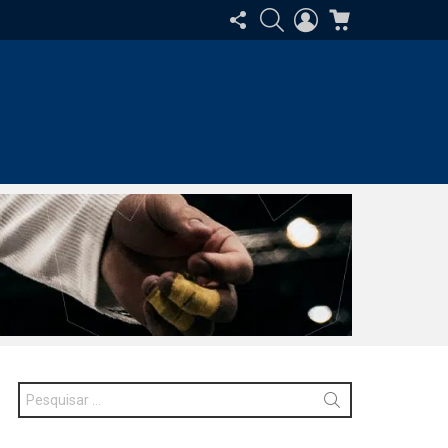
SIGA-
PESQUISAR
ENTRAR
CARRINHO
NOS
Procurar
por: