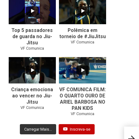
8
0
46
1
Top 5 passadores
Polêmica em
de guarda no Jiu-
torneio de #JiuJitsu
VF Comunica
Jitsu
VF Comunica
10
0
Criança emociona
VF COMUNICA FILM:
ao vencer no Jiu-
O QUARTO OURO DE
Jitsu
ARIEL BARBOSA NO
...
VF Comunica
PAN KIDS
7
0
VF Comunica
Carregar Mais...
Inscreva-se
Felli