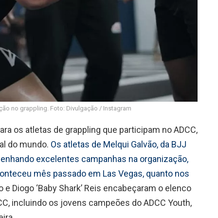
ção no grappling. Foto: Divulgação / Instagram
ra os atletas de grappling que participam no ADCC,
nal do mundo.
Os atletas de Melqui Galvão, da BJJ
penhando excelentes campanhas na organização,
 aconteceu mês passado em Las Vegas, quanto nos
ão e Diogo ‘Baby Shark’ Reis encabeçaram o elenco
CC, incluindo os jovens campeões do ADCC Youth,
ira.