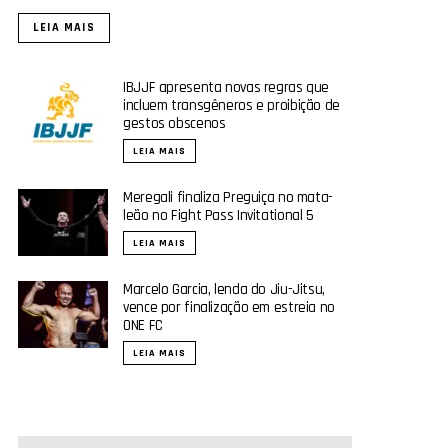
LEIA MAIS
IBJJF apresenta novas regras que
incluem transgêneros e proibição de
gestos obscenos
LEIA MAIS
Meregali finaliza Preguiça no mata-
leão no Fight Pass Invitational 5
LEIA MAIS
Marcelo Garcia, lenda do Jiu-Jitsu,
vence por finalização em estreia no
ONE FC
LEIA MAIS