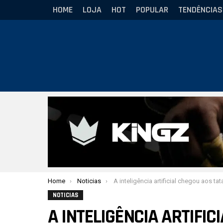
HOME
LOJA
HOT
POPULAR
TENDÊNCIAS
Você está aqui:
Home
Noticias
A inteligência artificial chegou aos tatames com gestão inteligente e engajamento de 
NOTICIAS
A INTELIGÊNCIA ARTIFI