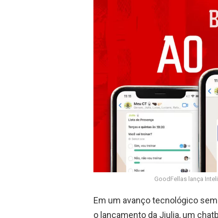
ce
at
b
s
o
A
o
p
k
p
GoodFellas lança Inteli
Em um avanço tecnológico sem pr
o lançamento da Jiulia, um chatb