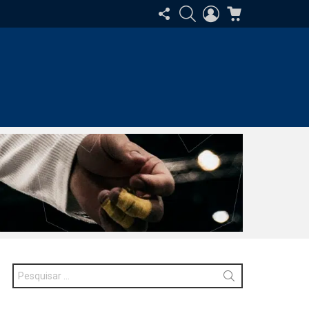
SIGA-
PESQUISAR
ENTRAR
CARRINHO
NOS
Procurar
por: