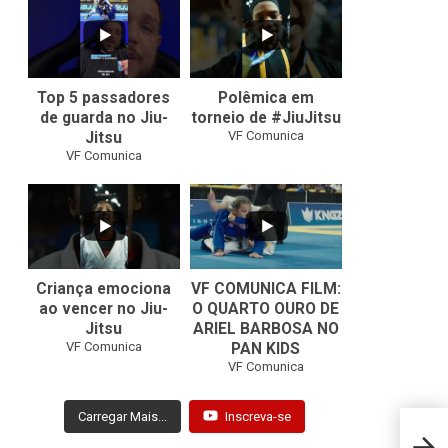
8
0
46
1
Top 5 passadores
Polêmica em
de guarda no Jiu-
torneio de #JiuJitsu
VF Comunica
Jitsu
VF Comunica
10
0
Criança emociona
VF COMUNICA FILM:
ao vencer no Jiu-
O QUARTO OURO DE
Jitsu
ARIEL BARBOSA NO
...
VF Comunica
PAN KIDS
7
0
VF Comunica
Carregar Mais...
Inscreva-se
ADXC 