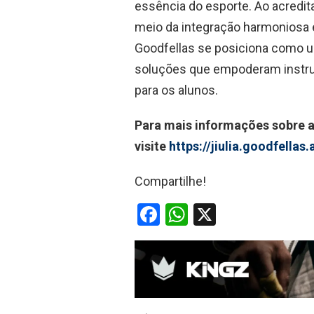
essência do esporte. Ao acredit
meio da integração harmoniosa en
Goodfellas se posiciona como u
soluções que empoderam instru
para os alunos.
Para mais informações sobre a 
visite
https://jiulia.goodfellas.
Compartilhe!
F
W
X
a
h
ce
at
b
s
o
A