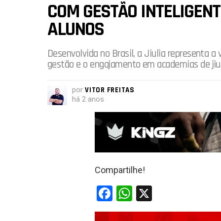
COM GESTÃO INTELIGEN
ALUNOS
Desenvolvida no Brasil, a Jiulia representa a
gestão e o engajamento em academias de jiu-
por
VITOR FREITAS
há 2 anos
Compartilhe!
F
W
X
a
h