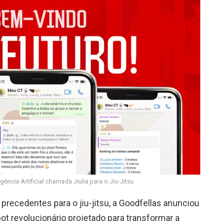
gência Artificial chamada Jiulia para o Jiu-Jitsu
ecedentes para o jiu-jitsu, a Goodfellas anunciou
ot revolucionário projetado para transformar a