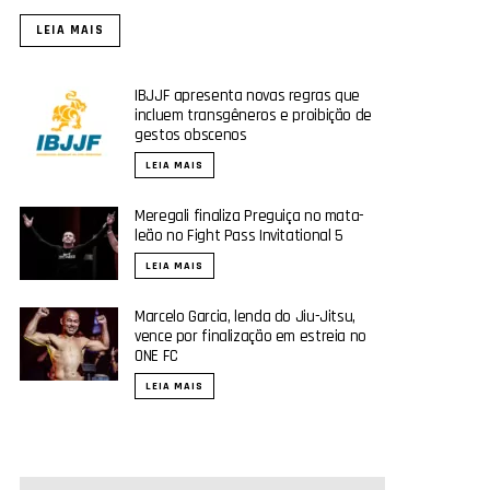
LEIA MAIS
IBJJF apresenta novas regras que
incluem transgêneros e proibição de
gestos obscenos
LEIA MAIS
Meregali finaliza Preguiça no mata-
leão no Fight Pass Invitational 5
LEIA MAIS
Marcelo Garcia, lenda do Jiu-Jitsu,
vence por finalização em estreia no
ONE FC
LEIA MAIS