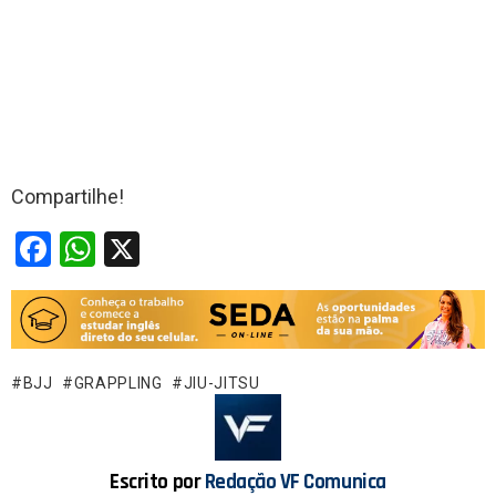
Compartilhe!
F
W
X
a
h
ce
at
b
s
o
A
BJJ
GRAPPLING
JIU-JITSU
o
p
k
p
Escrito por
Redação VF Comunica