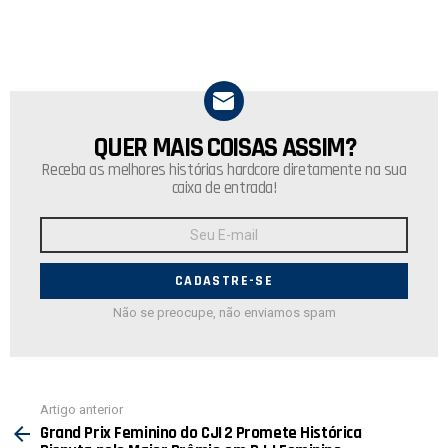
QUER MAIS COISAS ASSIM?
NEWSLETTER
Receba as melhores histórias hardcore diretamente na sua
caixa de entrada!
Endereço
de
E-
mail:
Não se preocupe, não enviamos spam
Ver
Artigo anterior
mais
Grand Prix Feminino do CJI 2 Promete Histórica