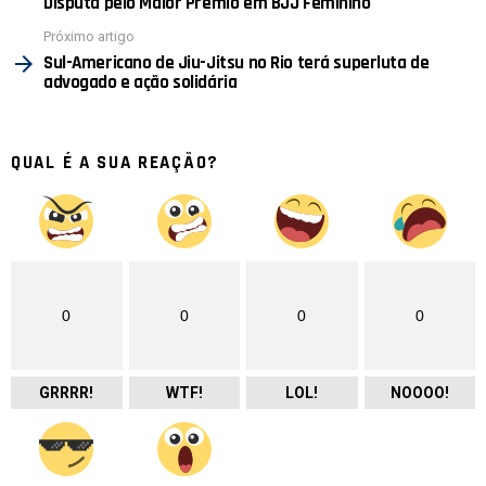
Disputa pelo Maior Prêmio em BJJ Feminino
Próximo artigo
Sul-Americano de Jiu-Jitsu no Rio terá superluta de
advogado e ação solidária
QUAL É A SUA REAÇÃO?
0
0
0
0
GRRRR!
WTF!
LOL!
NOOOO!