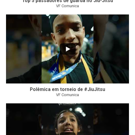
Top 5 passadores de guarda no Jiu-Jitsu
VF Comunica
46
1
Polêmica em torneio de #JiuJitsu
VF Comunica
10
0