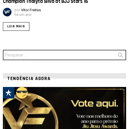
Champion Thalyta Silva at BJJ Stars 16
por
Vitor Freitas
há um ano
LEIA MAIS
Procurar
por:
TENDÊNCIA AGORA