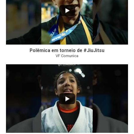
Polêmica em torneio de #JiuJitsu
VF Comunica
10
0