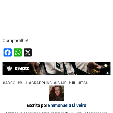
Compartilhe!
F
W
X
a
h
ce
at
b
s
o
A
ADCC
BJJ
GRAPPLING
IBJJF
JIU-JITSU
o
p
k
p
Escrito por
Emmanuela Oliveira