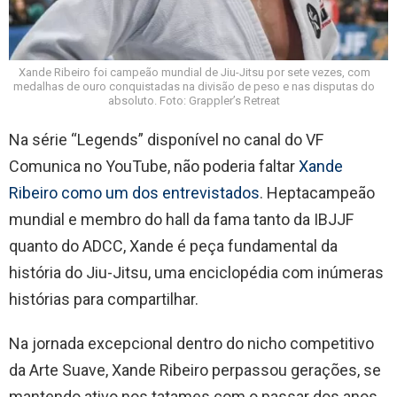
Xande Ribeiro foi campeão mundial de Jiu-Jitsu por sete vezes, com
medalhas de ouro conquistadas na divisão de peso e nas disputas do
absoluto. Foto: Grappler’s Retreat
Na série “Legends” disponível no canal do VF
Comunica no YouTube, não poderia faltar
Xande
Ribeiro como um dos entrevistados
. Heptacampeão
mundial e membro do hall da fama tanto da IBJJF
quanto do ADCC, Xande é peça fundamental da
história do Jiu-Jitsu, uma enciclopédia com inúmeras
histórias para compartilhar.
Na jornada excepcional dentro do nicho competitivo
da Arte Suave, Xande Ribeiro perpassou gerações, se
mantendo ativo nos tatames com o passar dos anos.