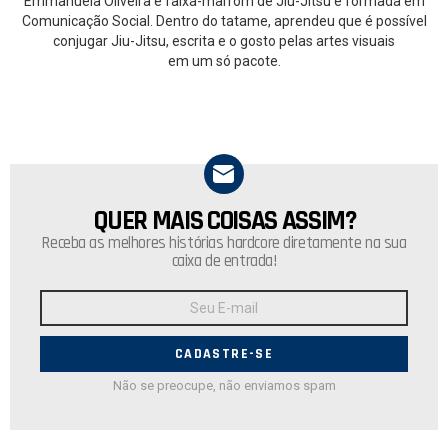
Emmanuela Oliveira é faixa-marrom de Jiu-Jitsu e formada em
Comunicação Social. Dentro do tatame, aprendeu que é possível
conjugar Jiu-Jitsu, escrita e o gosto pelas artes visuais
em um só pacote.
QUER MAIS COISAS ASSIM?
NEWSLETTER
Receba as melhores histórias hardcore diretamente na sua
caixa de entrada!
Endereço
de
E-
mail:
Não se preocupe, não enviamos spam