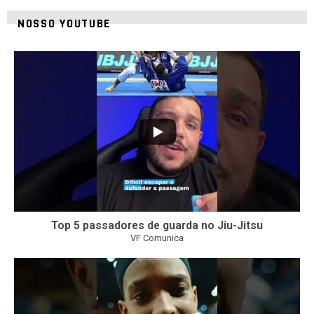
NOSSO YOUTUBE
24
2
Top 5 passadores de guarda no Jiu-Jitsu
VF Comunica
47
1