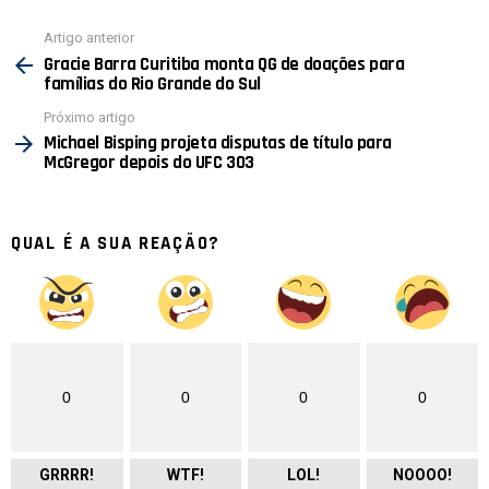
Ver
Artigo anterior
mais
Gracie Barra Curitiba monta QG de doações para
famílias do Rio Grande do Sul
Próximo artigo
Michael Bisping projeta disputas de título para
McGregor depois do UFC 303
QUAL É A SUA REAÇÃO?
0
0
0
0
GRRRR!
WTF!
LOL!
NOOOO!