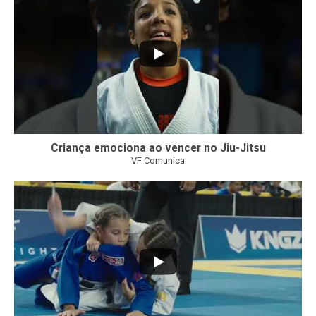
Criança emociona ao vencer no Jiu-Jitsu
VF Comunica
...
7
0