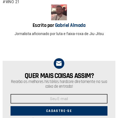
o
A
WNO 21
o
p
k
p
Escrito por
Gabriel Almada
Jornalista aficionado por luta e faixa-roxa de Jiu-Jitsu
QUER MAIS COISAS ASSIM?
NEWSLETTER
Receba as melhores histórias hardcore diretamente na sua
caixa de entrada!
Endereço
de
E-
mail: