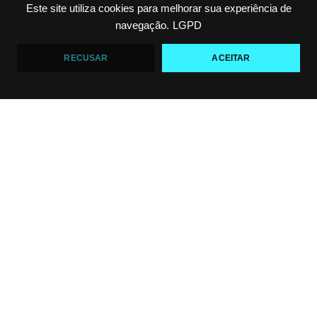
Este site utiliza cookies para melhorar sua experiência de
Top 5 passadores de guarda no Jiu-Jitsu
navegação.
LGPD
VF Comunica
RECUSAR
ACEITAR
46
1
Polêmica em torneio de #JiuJitsu
VF Comunica
10
0