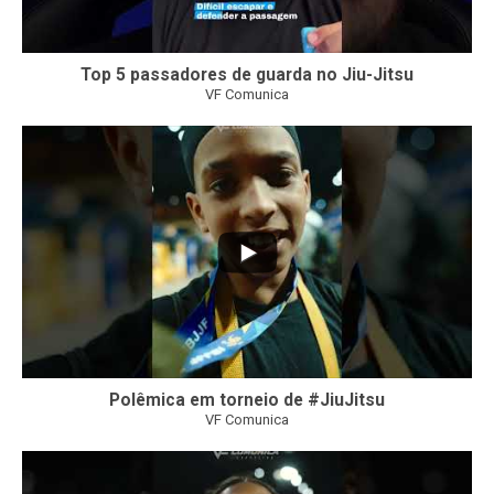
Top 5 passadores de guarda no Jiu-Jitsu
VF Comunica
46
1
Polêmica em torneio de #JiuJitsu
VF Comunica
10
0