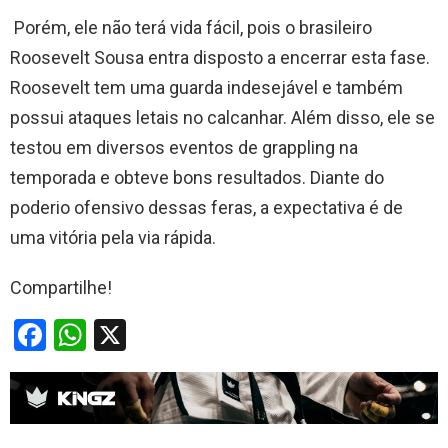
Porém, ele não terá vida fácil, pois o brasileiro
Roosevelt Sousa entra disposto a encerrar esta fase.
Roosevelt tem uma guarda indesejável e também
possui ataques letais no calcanhar. Além disso, ele se
testou em diversos eventos de grappling na
temporada e obteve bons resultados. Diante do
poderio ofensivo dessas feras, a expectativa é de
uma vitória pela via rápida.
Compartilhe!
F
W
X
a
h
ce
at
b
s