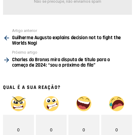
Não se preocupe, não enviamos spam
Ver
Artigo anterior
mais
Guilherme Augusto explains decision not to fight the
Worlds Nogi
Próximo artigo
Charles do Bronxs mira disputa de título para o
começo de 2024: “sou o próximo da fila”
QUAL É A SUA REAÇÃO?
0
0
0
0