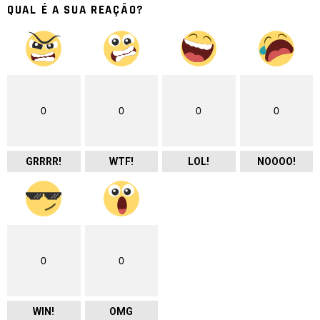
QUAL É A SUA REAÇÃO?
0
0
0
0
GRRRR!
WTF!
LOL!
NOOOO!
0
0
WIN!
OMG