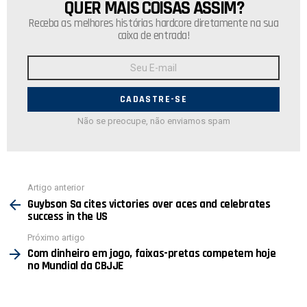
QUER MAIS COISAS ASSIM?
NEWSLETTER
Receba as melhores histórias hardcore diretamente na sua
caixa de entrada!
Endereço
de
E-
mail:
Não se preocupe, não enviamos spam
Ver
Artigo anterior
mais
Guybson Sa cites victories over aces and celebrates
success in the US
Próximo artigo
Com dinheiro em jogo, faixas-pretas competem hoje
no Mundial da CBJJE