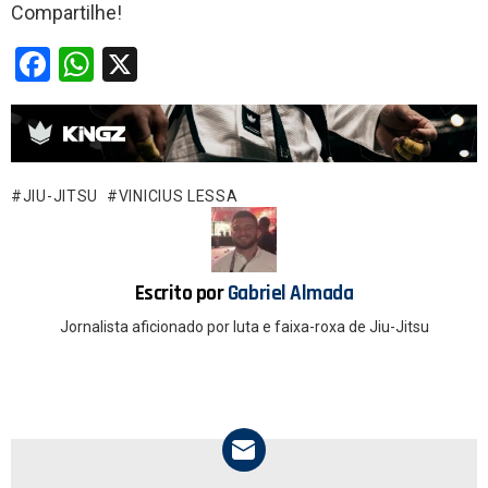
Compartilhe!
F
W
X
a
h
ce
at
b
s
o
A
JIU-JITSU
VINICIUS LESSA
o
p
k
p
Escrito por
Gabriel Almada
Jornalista aficionado por luta e faixa-roxa de Jiu-Jitsu