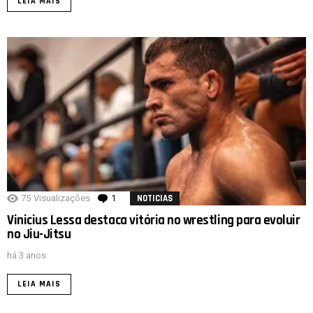
LEIA MAIS
75
Visualizações
1
comentário
NOTICIAS
Vinicius Lessa destaca vitória no wrestling para evoluir
no Jiu-Jitsu
há 3 anos
LEIA MAIS