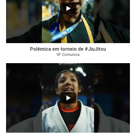
Polêmica em torneio de #JiuJitsu
VF Comunica
10
0