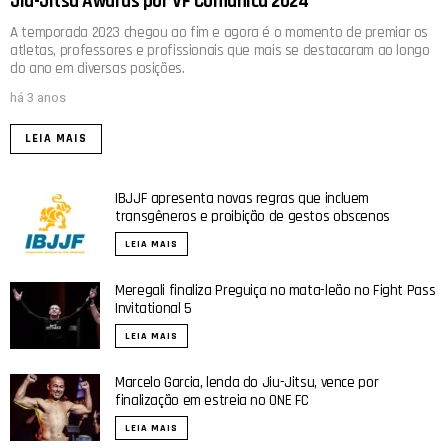
Jiu-Jitsu Awards por VF Comunica 2024
A temporada 2023 chegou ao fim e agora é o momento de premiar os
atletas, professores e profissionais que mais se destacaram ao longo
do ano em diversas posições.
há 3 anos
LEIA MAIS
IBJJF apresenta novas regras que incluem
transgêneros e proibição de gestos obscenos
LEIA MAIS
Meregali finaliza Preguiça no mata-leão no Fight Pass
Invitational 5
LEIA MAIS
Marcelo Garcia, lenda do Jiu-Jitsu, vence por
finalização em estreia no ONE FC
LEIA MAIS