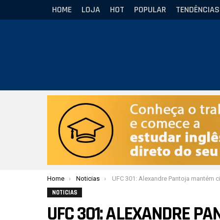
HOME
LOJA
HOT
POPULAR
TENDÊNCIAS
Você está aqui:
Home
Noticias
UFC 301: Alexandre Pantoja mantém cinturão dos moscas e José Aldo vence, rechaçando aposenta
NOTICIAS
UFC 301: ALEXANDRE P