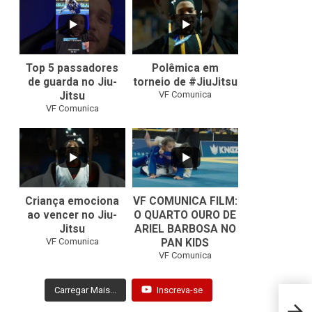
21
1
47
1
Top 5 passadores
Polêmica em
de guarda no Jiu-
torneio de #JiuJitsu
VF Comunica
Jitsu
VF Comunica
10
0
Criança emociona
VF COMUNICA FILM:
ao vencer no Jiu-
O QUARTO OURO DE
Jitsu
ARIEL BARBOSA NO
...
VF Comunica
PAN KIDS
7
0
VF Comunica
Carregar Mais...
Inscreva-se
Itall