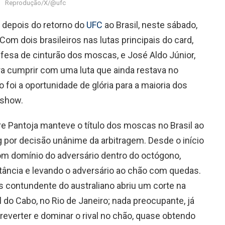
Reprodução/X/@ufc
o depois do retorno do
UFC
ao Brasil, neste sábado,
Com dois brasileiros nas lutas principais do card,
efesa de cinturão dos moscas, e José Aldo Júnior,
a cumprir com uma luta que ainda restava no
o foi a oportunidade de glória para a maioria dos
 show.
re Pantoja manteve o título dos moscas no Brasil ao
g por decisão unânime da arbitragem. Desde o início
m domínio do adversário dentro do octógono,
tância e levando o adversário ao chão com quedas.
s contundente do australiano abriu um corte na
al do Cabo, no Rio de Janeiro; nada preocupante, já
everter e dominar o rival no chão, quase obtendo