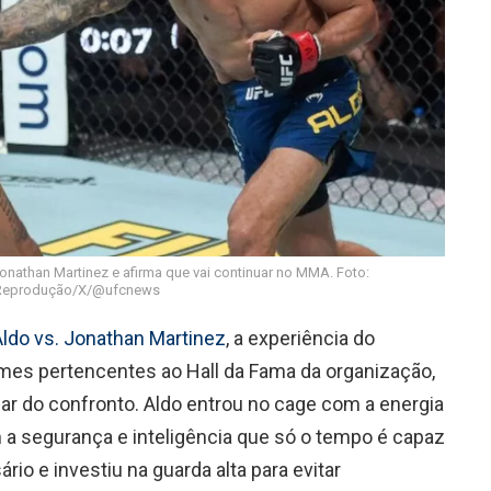
nathan Martinez e afirma que vai continuar no MMA. Foto:
Reprodução/X/@ufcnews
ldo vs. Jonathan Martinez
, a experiência do
es pertencentes ao Hall da Fama da organização,
lar do confronto. Aldo entrou no cage com a energia
a segurança e inteligência que só o tempo é capaz
io e investiu na guarda alta para evitar