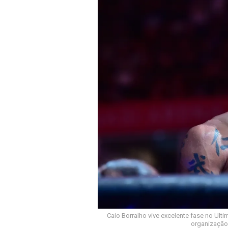
Caio Borralho vive excelente fase no Ulti
organização