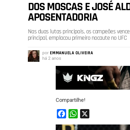
DOS MOSCAS E JOSÉ AL
APOSENTADORIA
Nas duas lutas principais, os campeões vence
principal, emplacou primeiro nocaute no UFC
por
EMMANUELA OLIVEIRA
há 2 anos
Compartilhe!
F
W
X
a
h