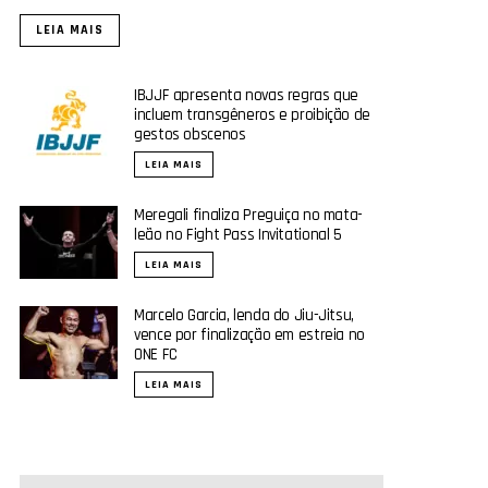
LEIA MAIS
IBJJF apresenta novas regras que
incluem transgêneros e proibição de
gestos obscenos
LEIA MAIS
Meregali finaliza Preguiça no mata-
leão no Fight Pass Invitational 5
LEIA MAIS
Marcelo Garcia, lenda do Jiu-Jitsu,
vence por finalização em estreia no
ONE FC
LEIA MAIS