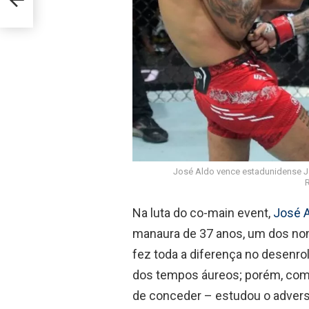
José Aldo vence estadunidense Jo
Na luta do co-main event,
José A
manaura de 37 anos, um dos nom
fez toda a diferença no desenro
dos tempos áureos; porém, com 
de conceder – estudou o adversár