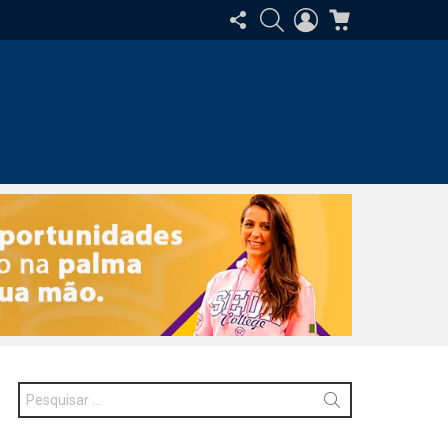
SIGA-
PESQUISAR
ENTRAR
CARRINHO
NOS
Procurar
por: