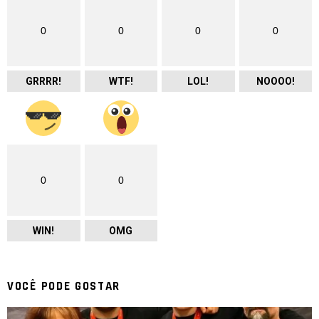
0
0
0
0
GRRRR!
WTF!
LOL!
NOOOO!
0
0
WIN!
OMG
VOCÊ PODE GOSTAR