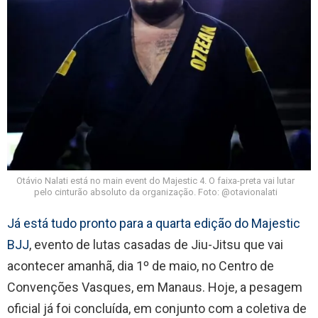
Otávio Nalati está no main event do Majestic 4. O faixa-preta vai lutar
pelo cinturão absoluto da organização. Foto: @otavionalati
Já está tudo pronto para a quarta edição do Majestic
BJJ
, evento de lutas casadas de Jiu-Jitsu que vai
acontecer amanhã, dia 1º de maio, no Centro de
Convenções Vasques, em Manaus. Hoje, a pesagem
oficial já foi concluída, em conjunto com a coletiva de