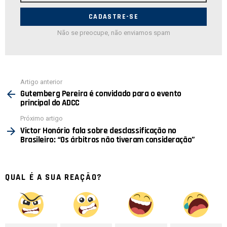
E-
mail:
Não se preocupe, não enviamos spam
Ver
Artigo anterior
mais
Gutemberg Pereira é convidado para o evento
principal do ADCC
Próximo artigo
Victor Honório fala sobre desclassificação no
Brasileiro: “Os árbitros não tiveram consideração”
QUAL É A SUA REAÇÃO?