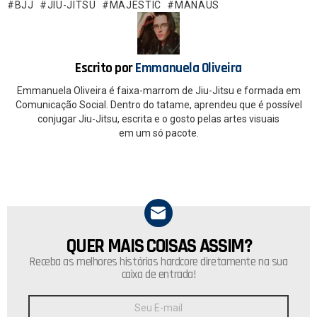
o
A
BJJ
JIU-JITSU
MAJESTIC
MANAUS
o
p
k
p
Escrito por
Emmanuela Oliveira
Emmanuela Oliveira é faixa-marrom de Jiu-Jitsu e formada em
Comunicação Social. Dentro do tatame, aprendeu que é possível
conjugar Jiu-Jitsu, escrita e o gosto pelas artes visuais
em um só pacote.
QUER MAIS COISAS ASSIM?
NEWSLETTER
Receba as melhores histórias hardcore diretamente na sua
caixa de entrada!
Endereço
de