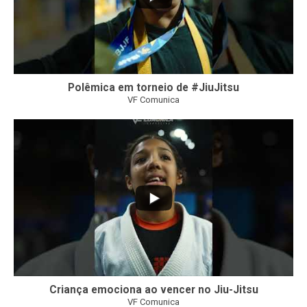
Polêmica em torneio de #JiuJitsu
VF Comunica
10
0
Criança emociona ao vencer no Jiu-Jitsu
VF Comunica