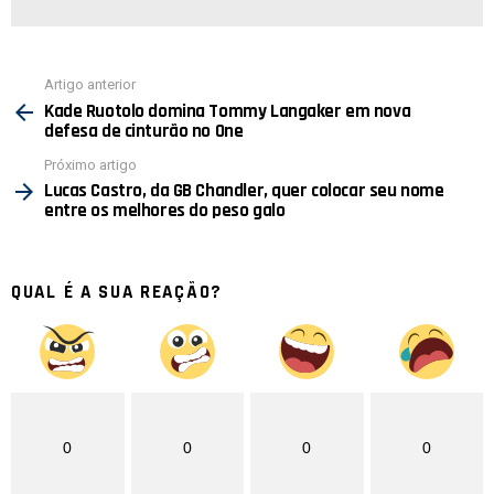
Ver
Artigo anterior
mais
Kade Ruotolo domina Tommy Langaker em nova
defesa de cinturão no One
Próximo artigo
Lucas Castro, da GB Chandler, quer colocar seu nome
entre os melhores do peso galo
QUAL É A SUA REAÇÃO?
0
0
0
0