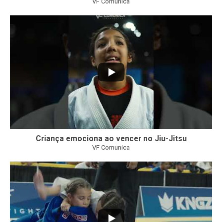
VF Comunica
10
0
Criança emociona ao vencer no Jiu-Jitsu
VF Comunica
...
7
0