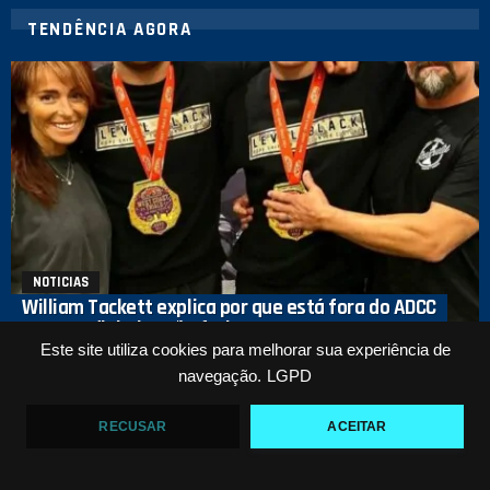
TENDÊNCIA AGORA
NOTICIAS
William Tackett explica por que está fora do ADCC
2026: “o dinheiro não fecha”
Este site utiliza cookies para melhorar sua experiência de
LEIA MAIS
navegação.
LGPD
Gordon Ryan topa luta contra Kron Gracie: “Podemos
RECUSAR
ACEITAR
fazer a qualquer momento”
LEIA MAIS