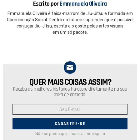
Escrito por
Emmanuela Oliveira
Emmanuela Oliveira é faixa-marrom de Jiu-Jitsu e formada em
Comunicação Social. Dentro do tatame, aprendeu que é possível
conjugar Jiu-Jitsu, escrita e o gosto pelas artes visuais
em um só pacote.
QUER MAIS COISAS ASSIM?
NEWSLETTER
Receba as melhores histórias hardcore diretamente na sua
caixa de entrada!
Endereço
de
E-
mail:
Não se preocupe, não enviamos spam