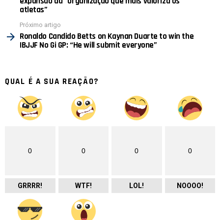
expansão da “organização que mais valoriza os
atletas”
Próximo artigo
Ronaldo Candido Betts on Kaynan Duarte to win the
IBJJF No Gi GP: “He will submit everyone”
QUAL É A SUA REAÇÃO?
0
0
0
0
GRRRR!
WTF!
LOL!
NOOOO!