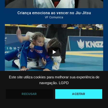
Criança emociona ao vencer no Jiu-Jitsu
VF Comunica
...
7
0
Este site utiliza cookies para melhorar sua experiência de
navegação.
LGPD
VF COMUNICA FILM: O QUARTO OURO DE ARIEL
BARBOSA NO PAN KIDS
VF Comunica
RECUSAR
ACEITAR
Carregar Mais...
Inscreva-se