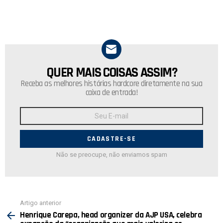
QUER MAIS COISAS ASSIM?
NEWSLETTER
Receba as melhores histórias hardcore diretamente na sua
caixa de entrada!
Endereço
de
E-
mail:
Não se preocupe, não enviamos spam
Ver
Artigo anterior
mais
Henrique Carepa, head organizer da AJP USA, celebra