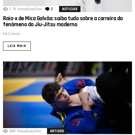
1.7k
Visualizações
2
Comentários
NOTICIAS
Raio-x de Mica Galvão: saiba tudo sobre a carreira do
fenômeno do Jiu-Jitsu moderno
há 2 anos
LEIA MAIS
489
Visualizações
ARTIGOS