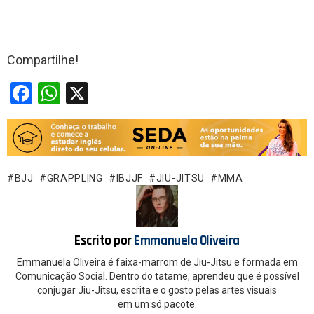
Compartilhe!
F
W
X
a
h
ce
at
b
s
o
A
BJJ
GRAPPLING
IBJJF
JIU-JITSU
MMA
o
p
k
p
Escrito por
Emmanuela Oliveira
Emmanuela Oliveira é faixa-marrom de Jiu-Jitsu e formada em
Comunicação Social. Dentro do tatame, aprendeu que é possível
conjugar Jiu-Jitsu, escrita e o gosto pelas artes visuais
em um só pacote.