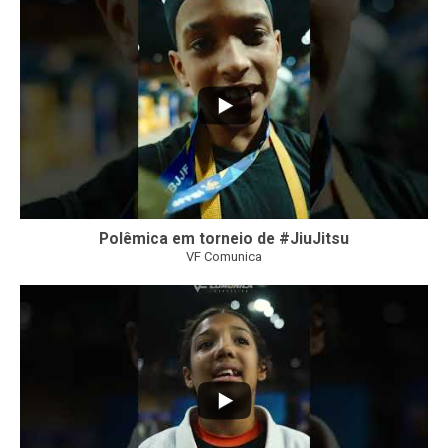
46
1
Polêmica em torneio de #JiuJitsu
VF Comunica
10
0