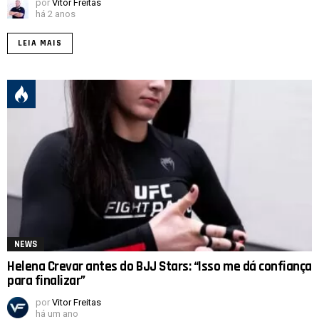
por
Vitor Freitas
há 2 anos
LEIA MAIS
NEWS
Helena Crevar antes do BJJ Stars: “Isso me dá confiança
para finalizar”
por
Vitor Freitas
há um ano