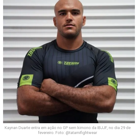
Kaynan Duarte entra em ação no GP sem kimono da IBJJF, no dia 29 de
fevereiro. Foto: @tatamifightwear