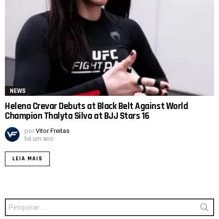
NEWS
Helena Crevar Debuts at Black Belt Against World
Champion Thalyta Silva at BJJ Stars 16
por
Vitor Freitas
há um ano
LEIA MAIS
Procurar
por: