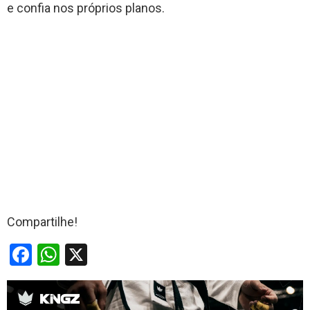
e confia nos próprios planos.
Compartilhe!
F
W
X
a
h
ce
at