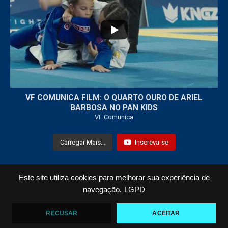
7
0
VF COMUNICA FILM: O QUARTO OURO DE ARIEL
BARBOSA NO PAN KIDS
VF Comunica
Carregar Mais...
Inscreva-se
Este site utiliza cookies para melhorar sua experiência de
Todos os Direitos Reservados © 2021 VF Comunica
navegação.
LGPD
Home
Loja
Fotos
Vídeos
RECUSAR
ACEITAR