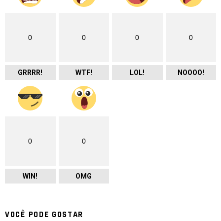
0
0
0
0
GRRRR!
WTF!
LOL!
NOOOO!
0
0
WIN!
OMG
VOCÊ PODE GOSTAR