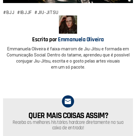
b
s
o
A
BJJ
IBJJF
JIU-JITSU
o
p
k
p
Escrito por
Emmanuela Oliveira
Emmanuela Oliveira é faixa-marrom de Jiu-Jitsu e formada em
Comunicação Social. Dentro do tatame, aprendeu que é possível
conjugar Jiu-Jitsu, escrita e o gosto pelas artes visuais
em um só pacote.
QUER MAIS COISAS ASSIM?
NEWSLETTER
Receba as melhores histórias hardcore diretamente na sua
caixa de entrada!