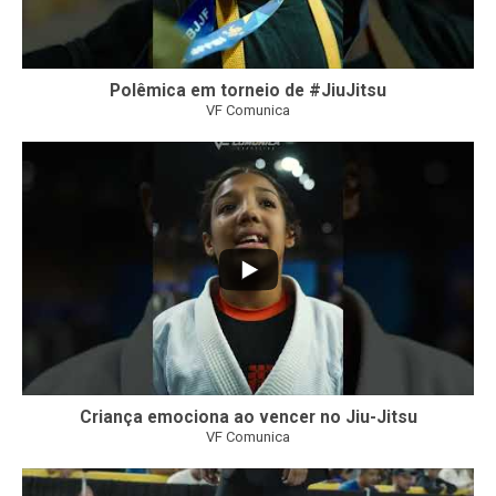
Polêmica em torneio de #JiuJitsu
VF Comunica
10
0
Criança emociona ao vencer no Jiu-Jitsu
VF Comunica