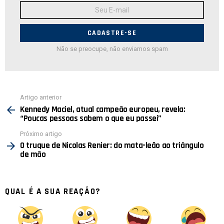
Endereço
de
E-
mail:
Não se preocupe, não enviamos spam
Ver
Artigo anterior
mais
Kennedy Maciel, atual campeão europeu, revela:
“Poucas pessoas sabem o que eu passei”
Próximo artigo
O truque de Nicolas Renier: do mata-leão ao triângulo
de mão
QUAL É A SUA REAÇÃO?