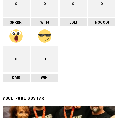
0
0
0
0
GRRRR!
WTF!
LOL!
NOOOO!
0
0
OMG
WIN!
VOCÊ PODE GOSTAR