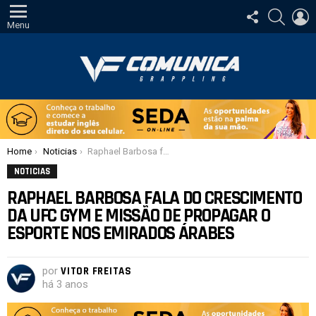
SIGA-
PESQUI
E
NOS
Menu
Você está aqui:
Home
Noticias
Raphael Barbosa fala do crescimento da UFC Gym e missão de propagar o esporte nos Emirados Árabes
NOTICIAS
RAPHAEL BARBOSA FALA DO CRESCIMENTO
DA UFC GYM E MISSÃO DE PROPAGAR O
ESPORTE NOS EMIRADOS ÁRABES
por
VITOR FREITAS
há 3 anos