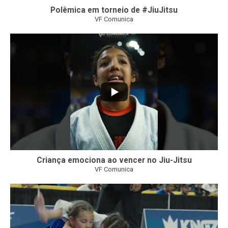
Polêmica em torneio de #JiuJitsu
VF Comunica
10
0
Criança emociona ao vencer no Jiu-Jitsu
VF Comunica
...
7
0