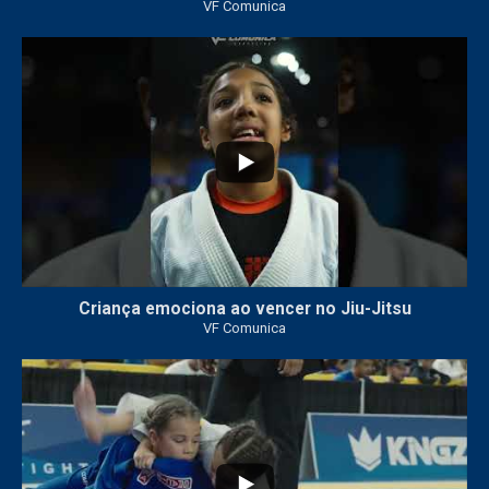
VF Comunica
10
0
Criança emociona ao vencer no Jiu-Jitsu
VF Comunica
...
7
0