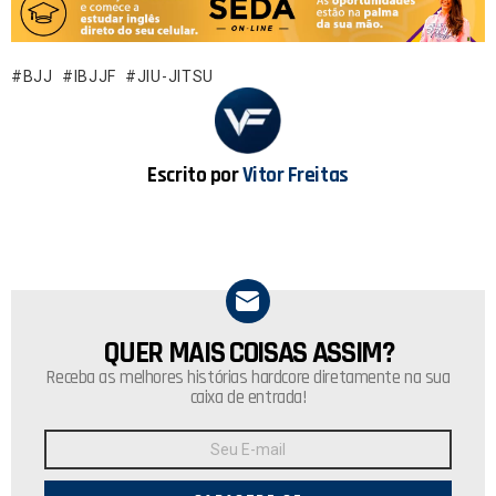
ce
at
b
s
o
A
BJJ
IBJJF
JIU-JITSU
o
p
k
p
Escrito por
Vitor Freitas
QUER MAIS COISAS ASSIM?
NEWSLETTER
Receba as melhores histórias hardcore diretamente na sua
caixa de entrada!
Endereço
de
E-
mail: