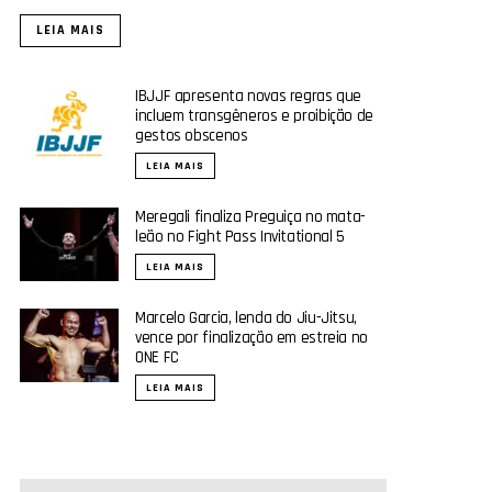
LEIA MAIS
IBJJF apresenta novas regras que
incluem transgêneros e proibição de
gestos obscenos
LEIA MAIS
Meregali finaliza Preguiça no mata-
leão no Fight Pass Invitational 5
LEIA MAIS
Marcelo Garcia, lenda do Jiu-Jitsu,
vence por finalização em estreia no
ONE FC
LEIA MAIS