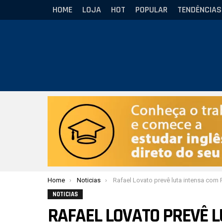
HOME
LOJA
HOT
POPULAR
TENDÊNCIAS
Você está aqui:
Home
Noticias
Rafael Lovato prevê luta intensa com Pedro Marinho no WNO
NOTICIAS
RAFAEL LOVATO PREVÊ 