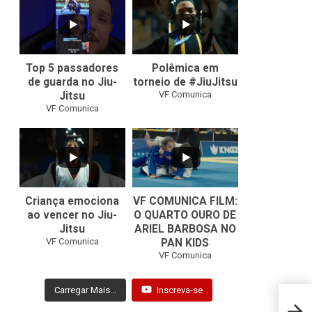
21
1
47
1
Top 5 passadores
Polêmica em
de guarda no Jiu-
torneio de #JiuJitsu
VF Comunica
Jitsu
VF Comunica
10
0
Criança emociona
VF COMUNICA FILM:
ao vencer no Jiu-
O QUARTO OURO DE
Jitsu
ARIEL BARBOSA NO
...
VF Comunica
PAN KIDS
7
0
VF Comunica
Carregar Mais...
Inscreva-se
Rafae