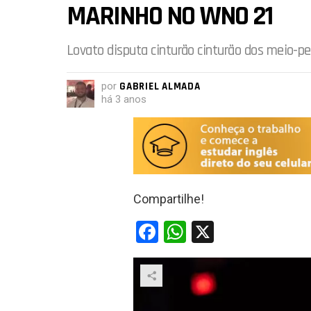
MARINHO NO WNO 21
Lovato disputa cinturão cinturão dos meio-pe
por
GABRIEL ALMADA
há 3 anos
Compartilhe!
F
W
X
a
h
ce
at
b
s