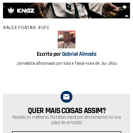
a
h
ce
at
b
s
o
A
ALEX POATAN
UFC
o
p
k
p
Escrito por
Gabriel Almada
Jornalista aficionado por luta e faixa-roxa de Jiu-Jitsu
QUER MAIS COISAS ASSIM?
NEWSLETTER
Receba as melhores histórias hardcore diretamente na sua
caixa de entrada!