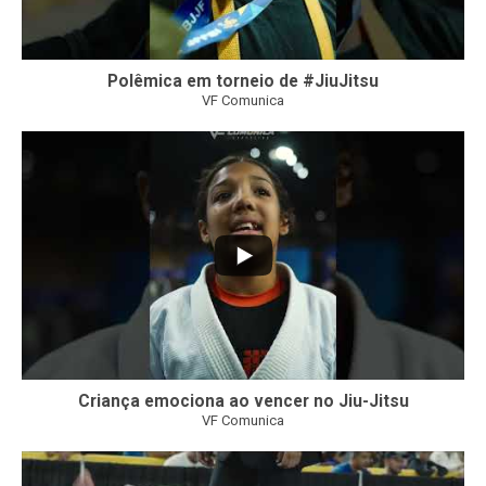
Polêmica em torneio de #JiuJitsu
VF Comunica
10
0
Criança emociona ao vencer no Jiu-Jitsu
VF Comunica