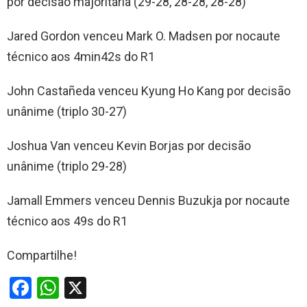
por decisão majoritária (29-28, 28-28, 28-28)
Jared Gordon venceu Mark O. Madsen por nocaute
técnico aos 4min42s do R1
John Castañeda venceu Kyung Ho Kang por decisão
unânime (triplo 30-27)
Joshua Van venceu Kevin Borjas por decisão
unânime (triplo 29-28)
Jamall Emmers venceu Dennis Buzukja por nocaute
técnico aos 49s do R1
Compartilhe!
F
W
X