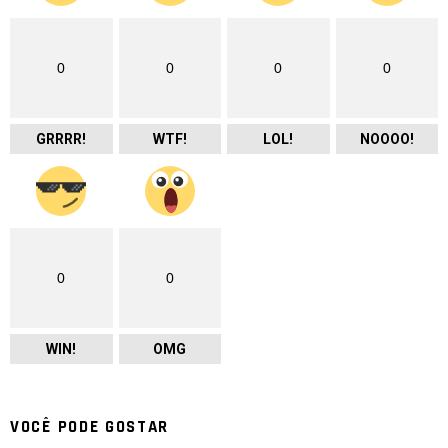
0
0
0
0
GRRRR!
WTF!
LOL!
NOOOO!
0
0
WIN!
OMG
VOCÊ PODE GOSTAR