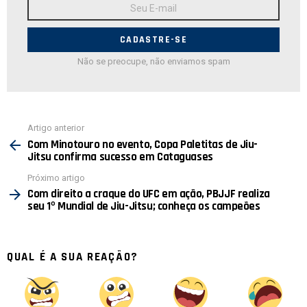
Endereço
de
E-
mail:
Não se preocupe, não enviamos spam
Ver
Artigo anterior
mais
Com Minotouro no evento, Copa Paletitas de Jiu-
Jitsu confirma sucesso em Cataguases
Próximo artigo
Com direito a craque do UFC em ação, PBJJF realiza
seu 1º Mundial de Jiu-Jitsu; conheça os campeões
QUAL É A SUA REAÇÃO?