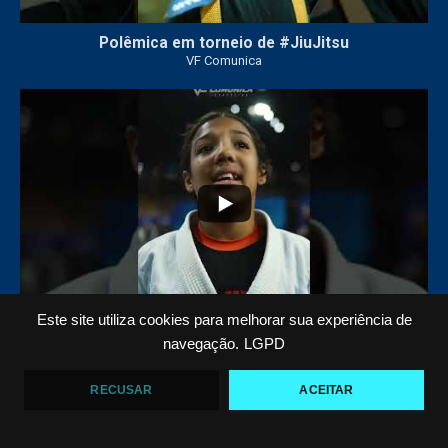
Polêmica em torneio de #JiuJitsu
VF Comunica
10
0
Este site utiliza cookies para melhorar sua experiência de
Criança emociona ao vencer no Jiu-Jitsu
navegação.
LGPD
VF Comunica
RECUSAR
ACEITAR
...