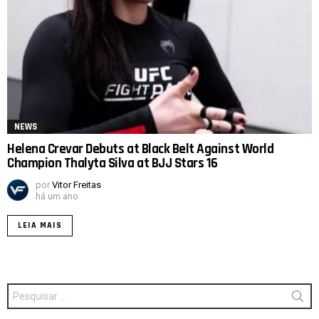
NEWS
Helena Crevar Debuts at Black Belt Against World
Champion Thalyta Silva at BJJ Stars 16
por
Vitor Freitas
há um ano
LEIA MAIS
Procurar
por: