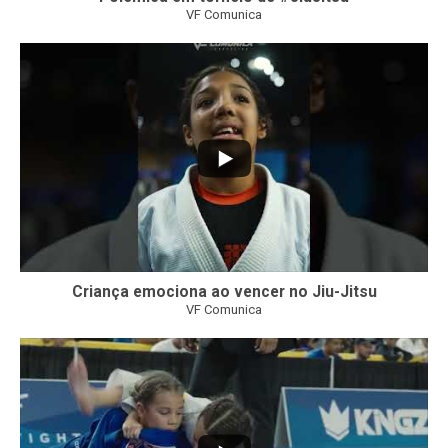
VF Comunica
10
0
Criança emociona ao vencer no Jiu-Jitsu
VF Comunica
...
7
0