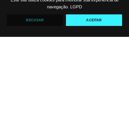
Este site utiliza cookies para melhorar sua experiência de
navegação.
LGPD
RECUSAR
ACEITAR
Top 5 passadores de guarda no Jiu-Jitsu
VF Comunica
47
1
Polêmica em torneio de #JiuJitsu
VF Comunica