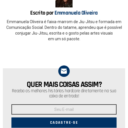
k
p
Escrito por
Emmanuela Oliveira
Emmanuela Oliveira é faixa-marrom de Jiu-Jitsu e formada em
Comunicação Social. Dentro do tatame, aprendeu que é possível
conjugar Jiu-Jitsu, escrita e o gosto pelas artes visuais
em um só pacote.
QUER MAIS COISAS ASSIM?
NEWSLETTER
Receba as melhores histórias hardcore diretamente na sua
caixa de entrada!
Endereço
de
E-
mail: