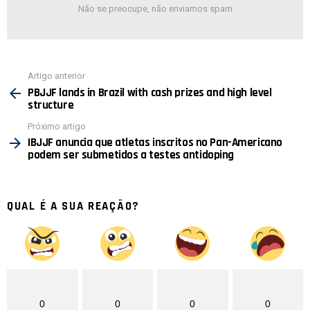
Não se preocupe, não enviamos spam
Ver
Artigo anterior
mais
PBJJF lands in Brazil with cash prizes and high level
structure
Próximo artigo
IBJJF anuncia que atletas inscritos no Pan-Americano
podem ser submetidos a testes antidoping
QUAL É A SUA REAÇÃO?
0
0
0
0