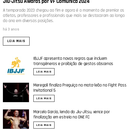
Jiu-Jitsu Awards por VF Comunica 2024
A temporada 2023 chegou ao fim e agora é o momento de premiar os
atletas, professores e profissionais que mais se destacaram ao longo
do ano em diversas posições.
há 3 anos
LEIA MAIS
IBJJF apresenta novas regras que incluem
transgêneros e proibição de gestos obscenos
LEIA MAIS
Meregali finaliza Preguiça no mata-leão no Fight Pass
Invitational 5
LEIA MAIS
Marcelo Garcia, lenda do Jiu-Jitsu, vence por
finalização em estreia no ONE FC
LEIA MAIS