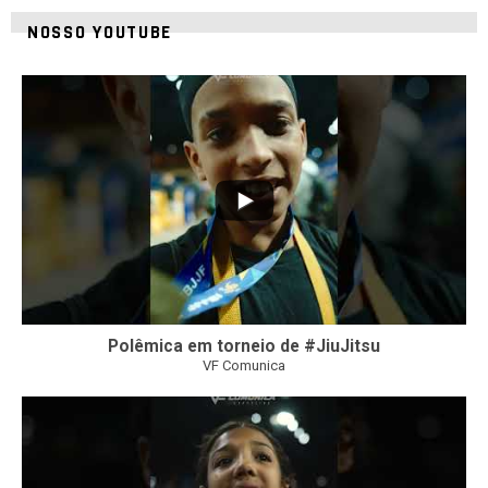
NOSSO YOUTUBE
42
1
Polêmica em torneio de #JiuJitsu
VF Comunica
10
0