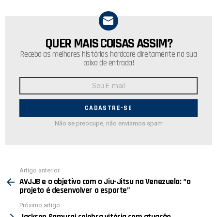
QUER MAIS COISAS ASSIM?
NEWSLETTER
Receba as melhores histórias hardcore diretamente na sua
caixa de entrada!
Endereço
de
E-
mail:
Não se preocupe, não enviamos spam
Ver
Artigo anterior
mais
AVJJB e o objetivo com o Jiu-Jitsu na Venezuela: “o
projeto é desenvolver o esporte”
Próximo artigo
Jackson Samurai celebra vitória com atuação