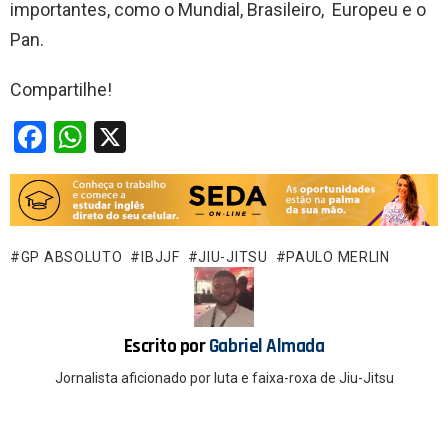
importantes, como o Mundial, Brasileiro, Europeu e o
Pan.
Compartilhe!
F
W
X
a
h
ce
at
b
s
o
A
GP ABSOLUTO
IBJJF
JIU-JITSU
PAULO MERLIN
o
p
k
p
Escrito por
Gabriel Almada
Jornalista aficionado por luta e faixa-roxa de Jiu-Jitsu