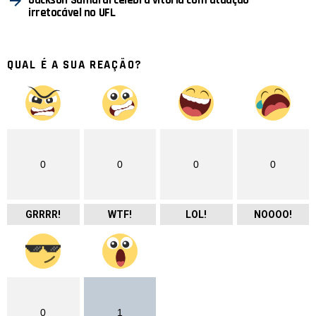
irretocável no UFL
QUAL É A SUA REAÇÃO?
0
0
0
0
GRRRR!
WTF!
LOL!
NOOOO!
0
1