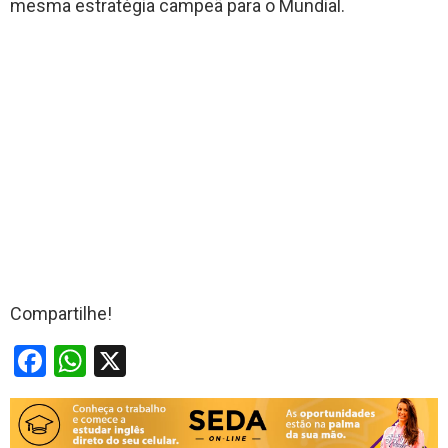
mesma estratégia campeã para o Mundial.
Compartilhe!
F
W
X
a
h
ce
at