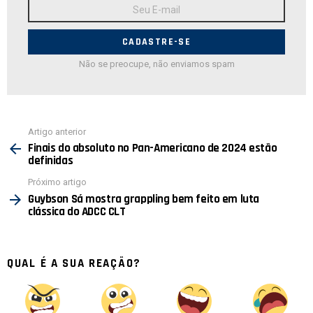
Endereço
de
E-
mail:
Não se preocupe, não enviamos spam
Ver
Artigo anterior
mais
Finais do absoluto no Pan-Americano de 2024 estão
definidas
Próximo artigo
Guybson Sá mostra grappling bem feito em luta
clássica do ADCC CLT
QUAL É A SUA REAÇÃO?