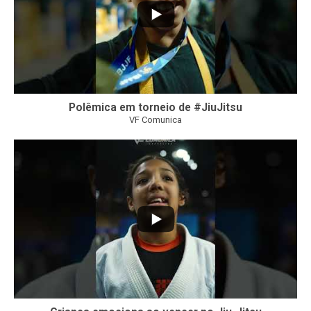
Polêmica em torneio de #JiuJitsu
VF Comunica
10
0