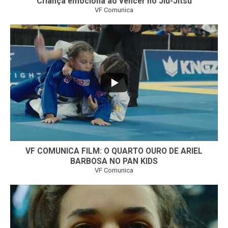
Criança emociona ao vencer no Jiu-Jitsu
VF Comunica
...
6
0
VF COMUNICA FILM: O QUARTO OURO DE ARIEL
BARBOSA NO PAN KIDS
VF Comunica
...