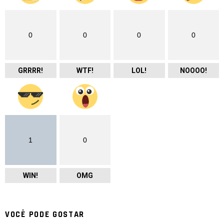
0
0
0
0
GRRRR!
WTF!
LOL!
NOOOO!
1
0
WIN!
OMG
VOCÊ PODE GOSTAR