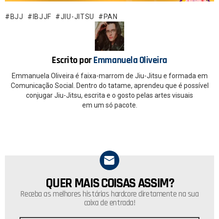
b
s
o
A
BJJ
IBJJF
JIU-JITSU
PAN
o
p
k
p
Escrito por
Emmanuela Oliveira
Emmanuela Oliveira é faixa-marrom de Jiu-Jitsu e formada em
Comunicação Social. Dentro do tatame, aprendeu que é possível
conjugar Jiu-Jitsu, escrita e o gosto pelas artes visuais
em um só pacote.
QUER MAIS COISAS ASSIM?
NEWSLETTER
Receba as melhores histórias hardcore diretamente na sua
caixa de entrada!