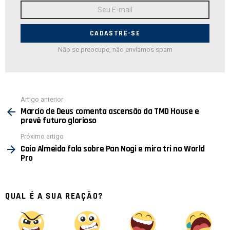
Endereço
de
E-
mail:
Não se preocupe, não enviamos spam
Ver
Artigo anterior
mais
Marcio de Deus comenta ascensão da TMD House e
prevê futuro glorioso
Próximo artigo
Caio Almeida fala sobre Pan Nogi e mira tri no World
Pro
QUAL É A SUA REAÇÃO?