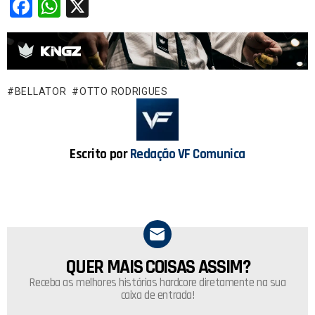
F
W
X
a
h
ce
at
b
s
o
A
BELLATOR
OTTO RODRIGUES
o
p
k
p
Escrito por
Redação VF Comunica
QUER MAIS COISAS ASSIM?
NEWSLETTER
Receba as melhores histórias hardcore diretamente na sua
caixa de entrada!