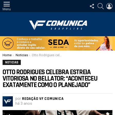
SIGA-
PESQUI
E
NOS
Menu
Você está aqui:
Home
Noticias
Otto Rodrigues celebra estreia vitoriosa no Bellator: “aconteceu exatamente como o planejado”
NOTICIAS
OTTO RODRIGUES CELEBRA ESTREIA
VITORIOSA NO BELLATOR: “ACONTECEU
EXATAMENTE COMO O PLANEJADO”
por
REDAÇÃO VF COMUNICA
há 3 anos