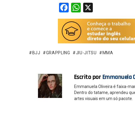
F
W
X
a
h
ce
at
b
s
o
A
o
p
BJJ
GRAPPLING
JIU-JITSU
MMA
k
p
Escrito por
Emmanuela O
Emmanuela Oliveira é faixa-ma
Dentro do tatame, aprendeu que é
artes visuais em um só pacote.