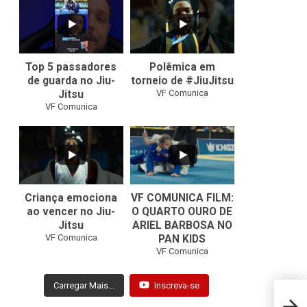
21
1
47
1
Top 5 passadores
Polêmica em
de guarda no Jiu-
torneio de #JiuJitsu
VF Comunica
Jitsu
VF Comunica
10
0
Criança emociona
VF COMUNICA FILM:
ao vencer no Jiu-
O QUARTO OURO DE
Jitsu
ARIEL BARBOSA NO
...
VF Comunica
PAN KIDS
7
0
VF Comunica
Carregar Mais...
Inscreva-se
Campe