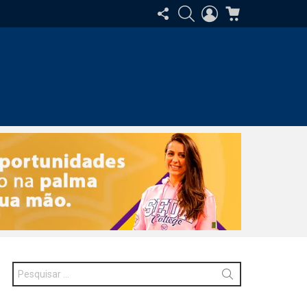
SIGA-
PESQUISAR
ENTRAR
CARRINHO
NOS
Procurar
por: