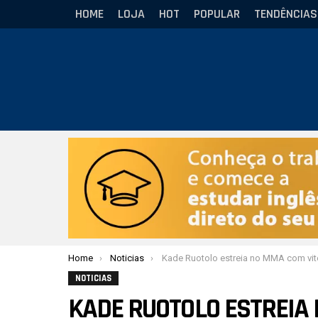
HOME
LOJA
HOT
POPULAR
TENDÊNCIAS
Você está aqui:
Home
Noticias
Kade Ruotolo estreia no MMA com vitória e Musumeci vence luta de grappling n
NOTICIAS
KADE RUOTOLO ESTREIA 