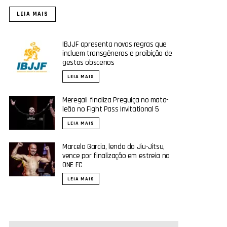
LEIA MAIS
IBJJF apresenta novas regras que
incluem transgêneros e proibição de
gestos obscenos
LEIA MAIS
Meregali finaliza Preguiça no mata-
leão no Fight Pass Invitational 5
LEIA MAIS
Marcelo Garcia, lenda do Jiu-Jitsu,
vence por finalização em estreia no
ONE FC
LEIA MAIS