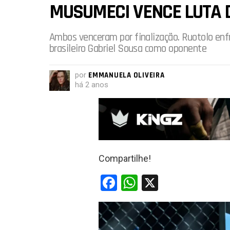
MUSUMECI VENCE LUTA 
Ambos venceram por finalização. Ruotolo en
brasileiro Gabriel Sousa como oponente
por
EMMANUELA OLIVEIRA
há 2 anos
Compartilhe!
F
W
X
a
h
ce
at