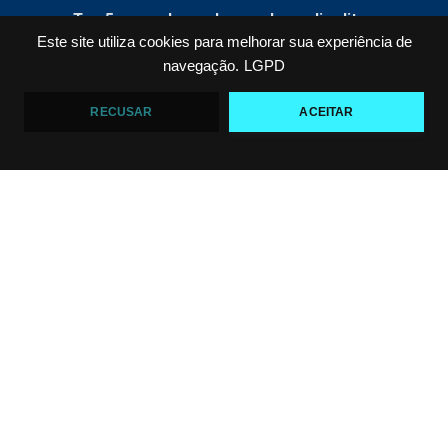
Top 5 passadores de guarda no Jiu-Jitsu
VF Comunica
Este site utiliza cookies para melhorar sua experiência de
navegação.
LGPD
46
1
RECUSAR
ACEITAR
Polêmica em torneio de #JiuJitsu
VF Comunica
10
0