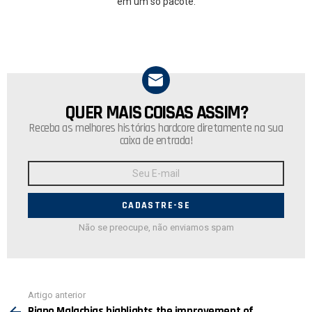
em um só pacote.
QUER MAIS COISAS ASSIM?
NEWSLETTER
Receba as melhores histórias hardcore diretamente na sua
caixa de entrada!
Endereço
de
E-
mail:
Não se preocupe, não enviamos spam
Ver
Artigo anterior
mais
Piano Malachias highlights the improvement of