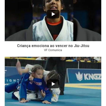
Criança emociona ao vencer no Jiu-Jitsu
VF Comunica
...
7
0