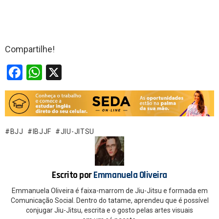
Compartilhe!
F
W
X
a
h
ce
at
b
s
o
A
BJJ
IBJJF
JIU-JITSU
o
p
k
p
Escrito por
Emmanuela Oliveira
Emmanuela Oliveira é faixa-marrom de Jiu-Jitsu e formada em
Comunicação Social. Dentro do tatame, aprendeu que é possível
conjugar Jiu-Jitsu, escrita e o gosto pelas artes visuais