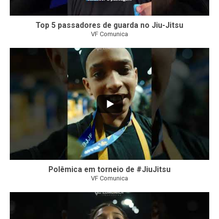
Top 5 passadores de guarda no Jiu-Jitsu
VF Comunica
46
1
Polêmica em torneio de #JiuJitsu
VF Comunica
10
0