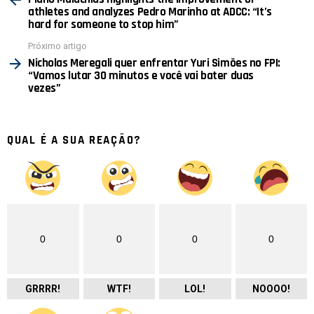
athletes and analyzes Pedro Marinho at ADCC: “It’s
hard for someone to stop him”
Próximo artigo
Nicholas Meregali quer enfrentar Yuri Simões no FPI:
“Vamos lutar 30 minutos e você vai bater duas
vezes”
QUAL É A SUA REAÇÃO?
0
0
0
0
GRRRR!
WTF!
LOL!
NOOOO!