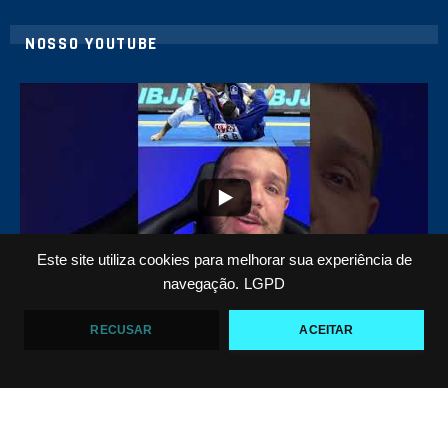
NOSSO YOUTUBE
10
0
Este site utiliza cookies para melhorar sua experiência de
navegação.
LGPD
Top 5 passadores de guarda no Jiu-Jitsu
RECUSAR
ACEITAR
VF Comunica
46
1