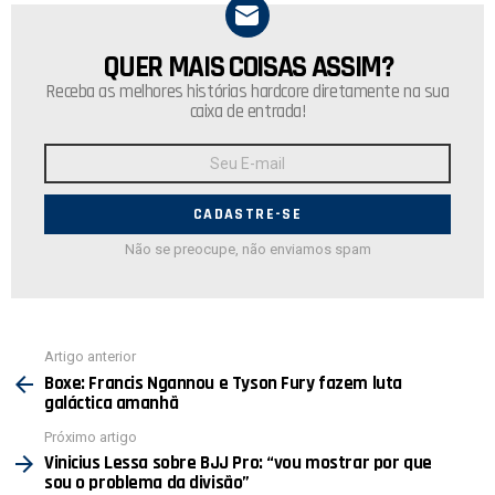
QUER MAIS COISAS ASSIM?
NEWSLETTER
Receba as melhores histórias hardcore diretamente na sua
caixa de entrada!
Endereço
de
E-
mail:
Não se preocupe, não enviamos spam
Ver
Artigo anterior
mais
Boxe: Francis Ngannou e Tyson Fury fazem luta
galáctica amanhã
Próximo artigo
Vinicius Lessa sobre BJJ Pro: “vou mostrar por que
sou o problema da divisão”