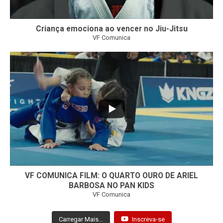
Criança emociona ao vencer no Jiu-Jitsu
VF Comunica
...
7
0
VF COMUNICA FILM: O QUARTO OURO DE ARIEL
BARBOSA NO PAN KIDS
VF Comunica
Carregar Mais...
Inscreva-se