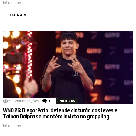
há um ano
LEIA MAIS
99
Visualizações
1
comentário
NOTICIAS
WNO 26: Diego ‘Pato’ defende cinturão dos leves e
Tainan Dalpra se mantém invicto no grappling
há um ano