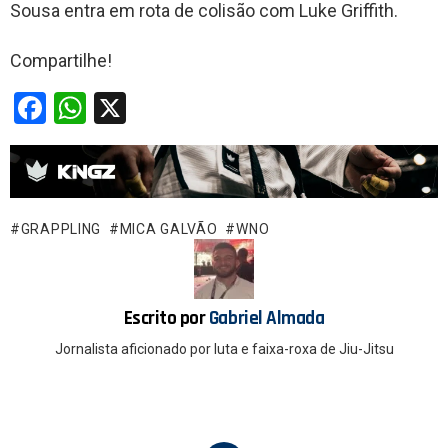
Sousa entra em rota de colisão com Luke Griffith.
Compartilhe!
F
W
X
a
h
ce
at
b
s
o
A
GRAPPLING
MICA GALVÃO
WNO
o
p
k
p
Escrito por
Gabriel Almada
Jornalista aficionado por luta e faixa-roxa de Jiu-Jitsu