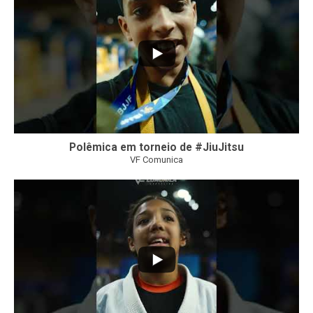
Polêmica em torneio de #JiuJitsu
VF Comunica
10
0