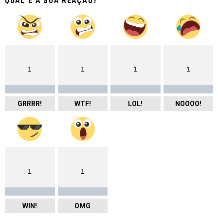
QUAL É A SUA REAÇÃO?
1
1
1
1
GRRRR!
WTF!
LOL!
NOOOO!
1
1
WIN!
OMG