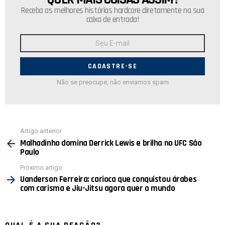
Receba as melhores histórias hardcore diretamente na sua
caixa de entrada!
Endereço
de
E-
mail:
Não se preocupe, não enviamos spam
Ver
Artigo anterior
mais
Malhadinho domina Derrick Lewis e brilha no UFC São
Paulo
Próximo artigo
Uanderson Ferreira: carioca que conquistou árabes
com carisma e Jiu-Jitsu agora quer o mundo