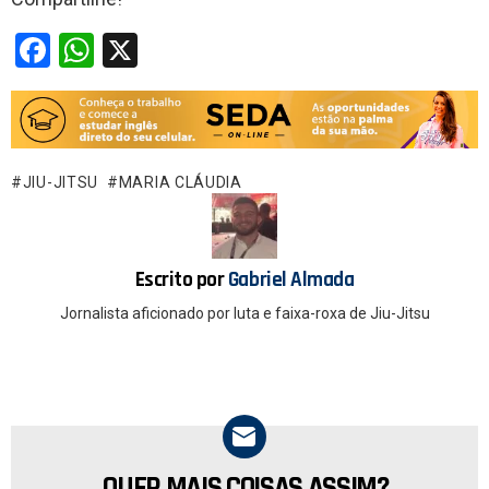
F
W
X
a
h
ce
at
b
s
o
A
JIU-JITSU
MARIA CLÁUDIA
o
p
k
p
Escrito por
Gabriel Almada
Jornalista aficionado por luta e faixa-roxa de Jiu-Jitsu
QUER MAIS COISAS ASSIM?
NEWSLETTER