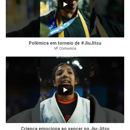
Polêmica em torneio de #JiuJitsu
VF Comunica
10
0
Criança emociona ao vencer no Jiu-Jitsu