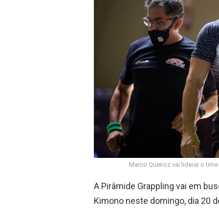
o
p
k
p
Marco Queiroz vai liderar o ti
A Pirâmide Grappling vai em bus
Kimono neste domingo, dia 20 de