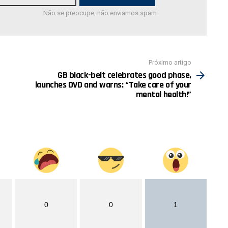
Não se preocupe, não enviamos spam
Próximo artigo
GB black-belt celebrates good phase,
launches DVD and warns: “Take care of your
mental health!”
0
0
1