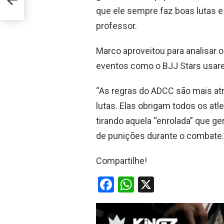
que ele sempre faz boas lutas e 
professor.
Marco aproveitou para analisar o
eventos como o BJJ Stars usar
“As regras do ADCC são mais atr
lutas. Elas obrigam todos os atl
tirando aquela “enrolada” que g
de punições durante o combate.”
Compartilhe!
F
W
X
a
h
ce
at