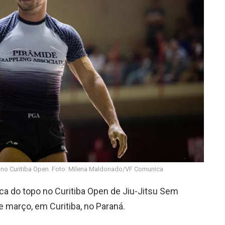
me no Curitiba Open. Foto: Milena Maldonado/VF Comunica
ca do topo no Curitiba Open de Jiu-Jitsu Sem
 março, em Curitiba, no Paraná.