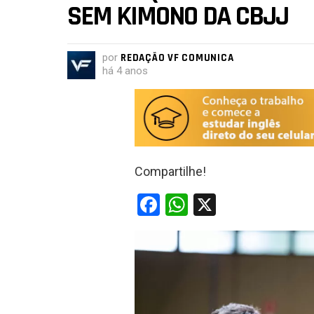
SEM KIMONO DA CBJJ
por
REDAÇÃO VF COMUNICA
há 4 anos
Compartilhe!
F
W
X
a
h
ce
at
b
s
o
A