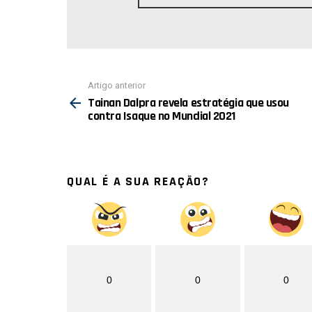
de
E-
mail:
Ver
Artigo anterior
mais
Tainan Dalpra revela estratégia que usou
contra Isaque no Mundial 2021
QUAL É A SUA REAÇÃO?
0
0
0