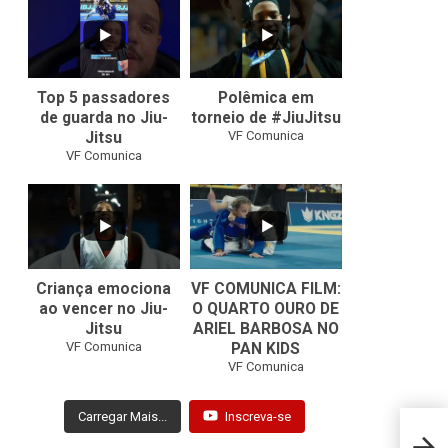
10
0
46
1
Top 5 passadores
Polêmica em
de guarda no Jiu-
torneio de #JiuJitsu
VF Comunica
Jitsu
VF Comunica
10
0
Criança emociona
VF COMUNICA FILM:
ao vencer no Jiu-
O QUARTO OURO DE
Jitsu
ARIEL BARBOSA NO
...
VF Comunica
PAN KIDS
7
0
VF Comunica
Carregar Mais...
Inscreva-se
GB bl
DVD a