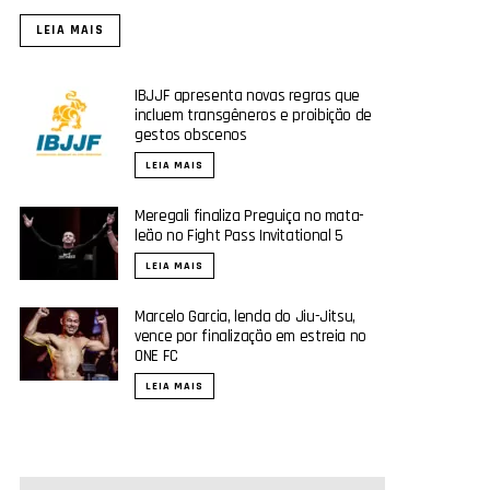
LEIA MAIS
IBJJF apresenta novas regras que
incluem transgêneros e proibição de
gestos obscenos
LEIA MAIS
Meregali finaliza Preguiça no mata-
leão no Fight Pass Invitational 5
LEIA MAIS
Marcelo Garcia, lenda do Jiu-Jitsu,
vence por finalização em estreia no
ONE FC
LEIA MAIS