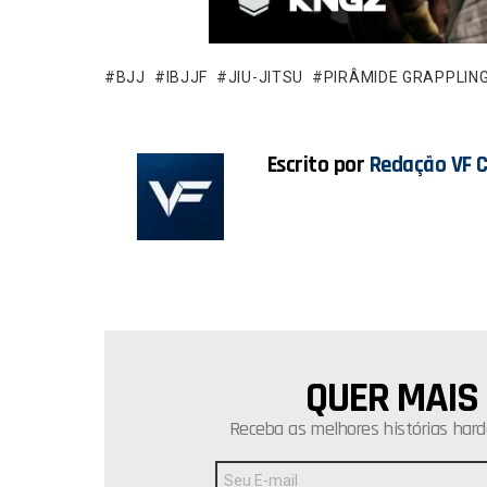
b
s
o
A
o
p
BJJ
IBJJF
JIU-JITSU
PIRÂMIDE GRAPPLIN
k
p
Escrito por
Redação VF 
QUER MAIS
NEWSLETTER
Receba as melhores histórias hard
Endereço