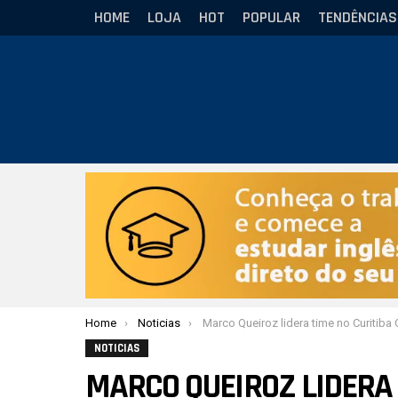
HOME
LOJA
HOT
POPULAR
TENDÊNCIAS
Você está aqui:
Home
Noticias
Marco Queiroz lidera time no Curitiba Open Sem Kimono da 
NOTICIAS
MARCO QUEIROZ LIDERA 