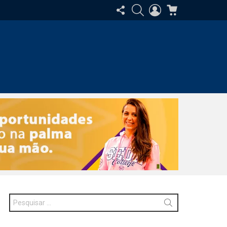
SIGA-
PESQUISAR
ENTRAR
CARRINHO
NOS
Procurar
por: