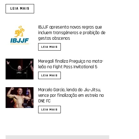
LEIA MAIS
IBJJF apresenta novas regras que
incluem transgêneros e proibição de
gestos obscenos
LEIA MAIS
Meregali finaliza Preguiça no mata-
leão no Fight Pass Invitational 5
LEIA MAIS
Marcelo Garcia, lenda do Jiu-Jitsu,
vence por finalização em estreia no
ONE FC
LEIA MAIS