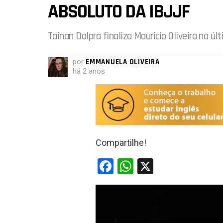
ABSOLUTO DA IBJJF
Tainan Dalpra finaliza Mauricio Oliveira na ú
por
EMMANUELA OLIVEIRA
há 2 anos
Compartilhe!
F
W
X
a
h
ce
at
b
s