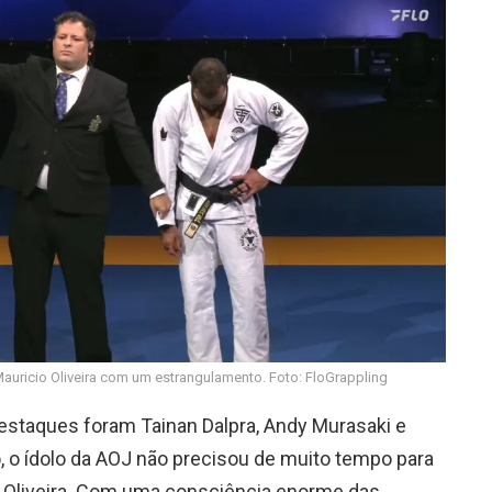
Mauricio Oliveira com um estrangulamento. Foto: FloGrappling
estaques foram Tainan Dalpra, Andy Murasaki e
, o ídolo da AOJ não precisou de muito tempo para
o Oliveira. Com uma consciência enorme das