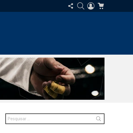
SIGA-
PESQUISAR
ENTRAR
CARRINHO
NOS
Procurar
por: