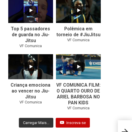
10
0
46
1
Top 5 passadores
Polêmica em
de guarda no Jiu-
torneio de #JiuJitsu
VF Comunica
Jitsu
VF Comunica
10
0
Criança emociona
VF COMUNICA FILM:
ao vencer no Jiu-
O QUARTO OURO DE
Jitsu
ARIEL BARBOSA NO
...
VF Comunica
PAN KIDS
7
0
VF Comunica
Carregar Mais...
Inscreva-se
Jans
e Bia