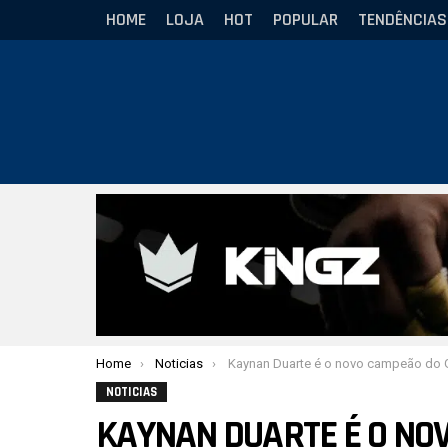
HOME
LOJA
HOT
POPULAR
TENDÊNCIAS
Você está aqui:
Home
Noticias
Kaynan Duarte é o novo campeão do GP No Gi Absoluto da I
NOTICIAS
KAYNAN DUARTE É O NOV