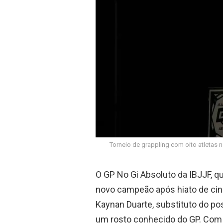
o
A
o
p
k
p
Torneio de grappling com oito atletas 
O GP No Gi Absoluto da IBJJF, qu
novo campeão após hiato de cin
Kaynan Duarte, substituto do po
um rosto conhecido do GP. Com o