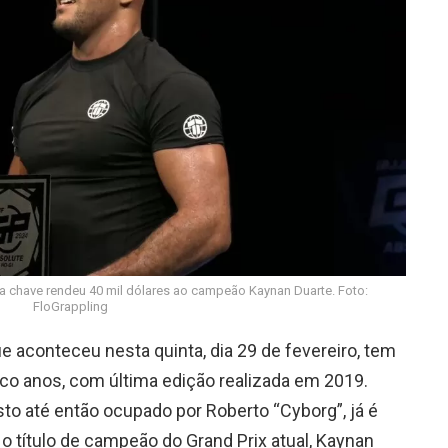
na chave rendeu 40 mil dólares ao campeão Kaynan Duarte. Foto:
FloGrappling
e aconteceu nesta quinta, dia 29 de fevereiro, tem
co anos, com última edição realizada em 2019.
sto até então ocupado por Roberto “Cyborg”, já é
 título de campeão do Grand Prix atual, Kaynan