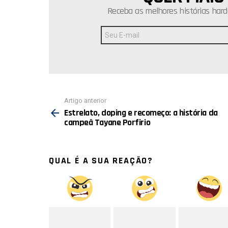
Receba as melhores histórias hard
Endereço
de
E-
mail:
Ver
Artigo anterior
mais
Estrelato, doping e recomeço: a história da
campeã Tayane Porfirio
QUAL É A SUA REAÇÃO?