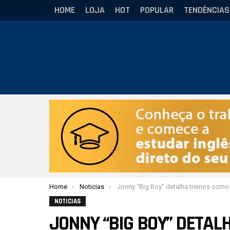
HOME
LOJA
HOT
POPULAR
TENDÊNCIAS
Você está aqui:
Home
Noticias
Jonny “Big Boy” detalha treinos como faixa-marrom e diz: “agora posso finalizar no leg
NOTICIAS
JONNY “BIG BOY” DETAL