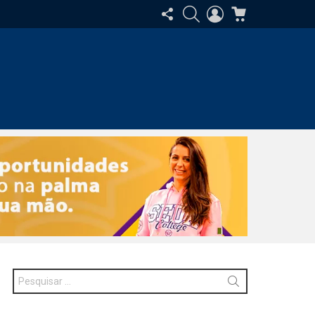
SIGA-
PESQUISAR
ENTRAR
CARRINHO
NOS
Procurar
por: