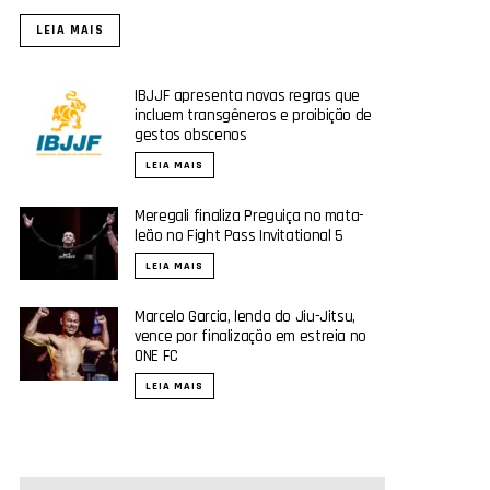
LEIA MAIS
IBJJF apresenta novas regras que
incluem transgêneros e proibição de
gestos obscenos
LEIA MAIS
Meregali finaliza Preguiça no mata-
leão no Fight Pass Invitational 5
LEIA MAIS
Marcelo Garcia, lenda do Jiu-Jitsu,
vence por finalização em estreia no
ONE FC
LEIA MAIS