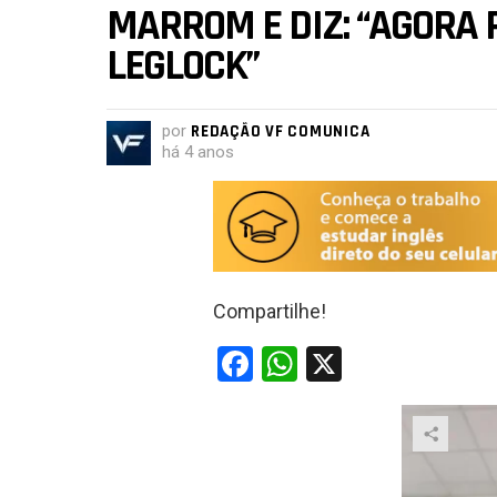
MARROM E DIZ: “AGORA 
LEGLOCK”
por
REDAÇÃO VF COMUNICA
há 4 anos
Compartilhe!
F
W
X
a
h
ce
at
b
s