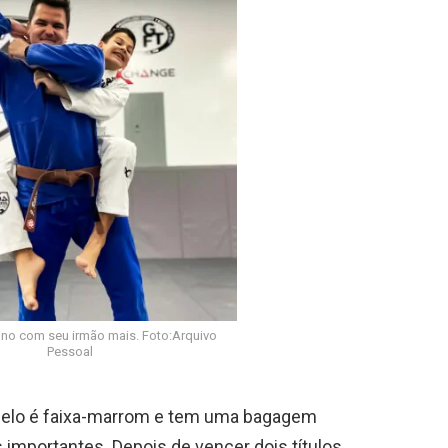
ino com seu irmão mais. Foto:Arquivo
Pessoal
elo é faixa-marrom e tem uma bagagem
 importantes. Depois de vencer dois títulos