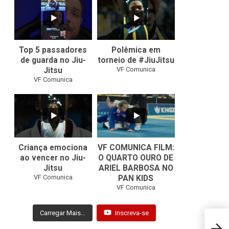
8
0
46
1
Top 5 passadores
Polêmica em
de guarda no Jiu-
torneio de #JiuJitsu
VF Comunica
Jitsu
VF Comunica
10
0
Criança emociona
VF COMUNICA FILM:
ao vencer no Jiu-
O QUARTO OURO DE
Jitsu
ARIEL BARBOSA NO
...
VF Comunica
PAN KIDS
7
0
VF Comunica
Carregar Mais...
Inscreva-se
Faixa