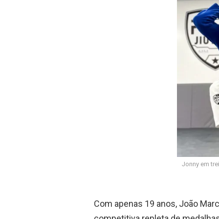
o
A
o
p
k
p
Jonny em tre
Com apenas 19 anos, João Marc
competitiva repleta de medalhas