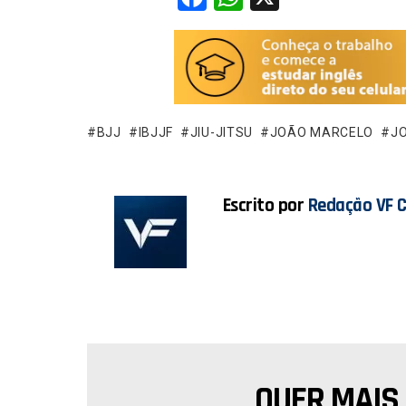
a
h
ce
at
b
s
o
A
o
p
BJJ
IBJJF
JIU-JITSU
JOÃO MARCELO
JO
k
p
Escrito por
Redação VF 
QUER MAIS
NEWSLETTER