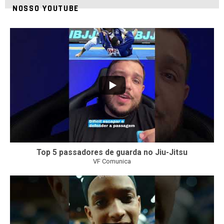
NOSSO YOUTUBE
10
0
Top 5 passadores de guarda no Jiu-Jitsu
VF Comunica
46
1