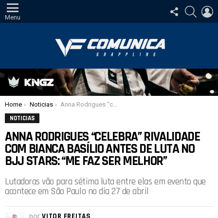
SIGA-
PESQUI
E
NOS
Menu
Você está aqui:
Home
Noticias
Anna Rodrigues “celebra” rivalidade com Bianca Basílio antes de luta no BJJ Stars: “Me faz ser melhor”
NOTICIAS
ANNA RODRIGUES “CELEBRA” RIVALIDADE
COM BIANCA BASÍLIO ANTES DE LUTA NO
BJJ STARS: “ME FAZ SER MELHOR”
Lutadoras vão para sétima luta entre elas em evento que
acontece em São Paulo no dia 27 de abril
por
VITOR FREITAS