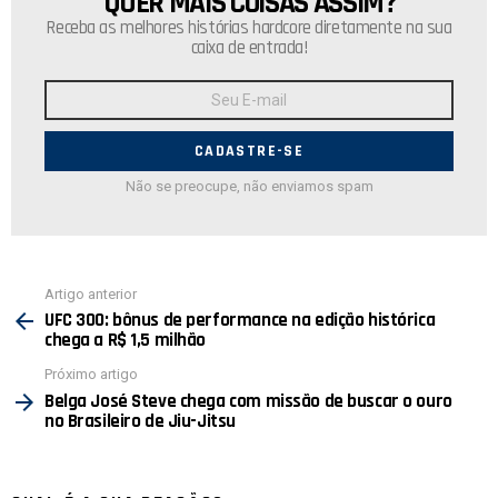
QUER MAIS COISAS ASSIM?
Receba as melhores histórias hardcore diretamente na sua
caixa de entrada!
Endereço
de
E-
mail:
Não se preocupe, não enviamos spam
Ver
Artigo anterior
mais
UFC 300: bônus de performance na edição histórica
chega a R$ 1,5 milhão
Próximo artigo
Belga José Steve chega com missão de buscar o ouro
no Brasileiro de Jiu-Jitsu