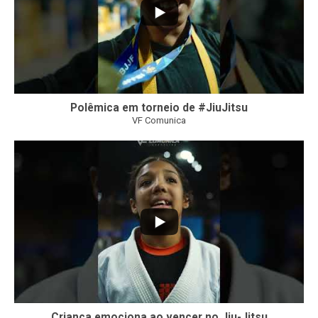
Polêmica em torneio de #JiuJitsu
VF Comunica
10
0
Criança emociona ao vencer no Jiu-Jitsu