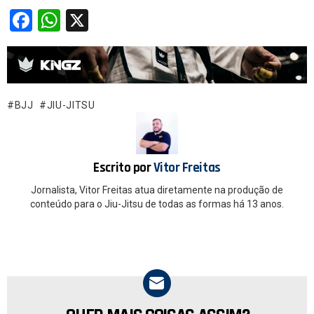
F
W
X
a
h
ce
at
b
s
o
A
BJJ
JIU-JITSU
o
p
k
p
Escrito por
Vitor Freitas
Jornalista, Vitor Freitas atua diretamente na produção de
conteúdo para o Jiu-Jitsu de todas as formas há 13 anos.
NEWSLETTER