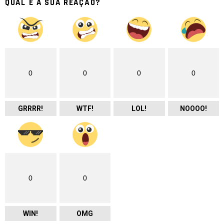
QUAL É A SUA REAÇÃO?
0
0
0
0
GRRRR!
WTF!
LOL!
NOOOO!
0
0
WIN!
OMG