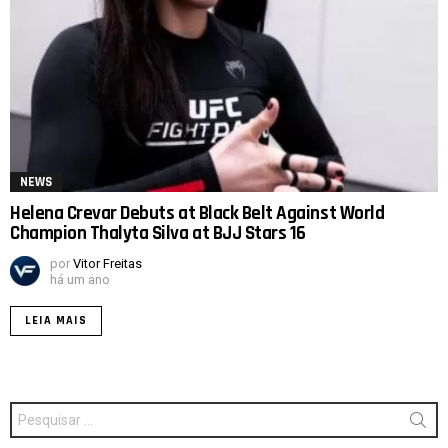
NEWS
Helena Crevar Debuts at Black Belt Against World
Champion Thalyta Silva at BJJ Stars 16
por
Vitor Freitas
há um ano
LEIA MAIS
Procurar
por: