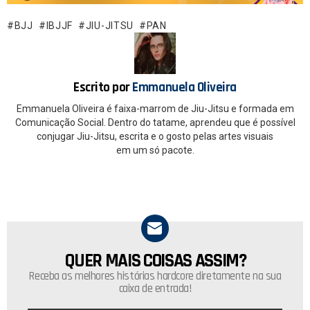
b
s
o
A
BJJ
IBJJF
JIU-JITSU
PAN
o
p
k
p
Escrito por
Emmanuela Oliveira
Emmanuela Oliveira é faixa-marrom de Jiu-Jitsu e formada em
Comunicação Social. Dentro do tatame, aprendeu que é possível
conjugar Jiu-Jitsu, escrita e o gosto pelas artes visuais
em um só pacote.
QUER MAIS COISAS ASSIM?
NEWSLETTER
Receba as melhores histórias hardcore diretamente na sua
caixa de entrada!