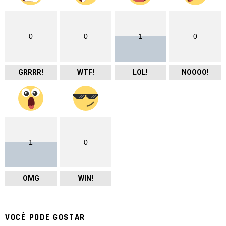
0
0
1
0
GRRRR!
WTF!
LOL!
NOOOO!
1
0
OMG
WIN!
VOCÊ PODE GOSTAR