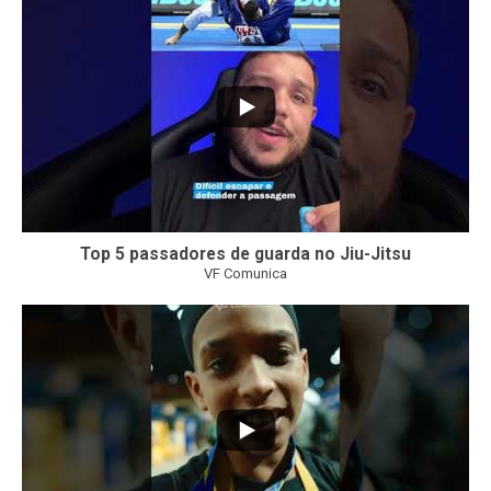
21
1
Top 5 passadores de guarda no Jiu-Jitsu
VF Comunica
47
1