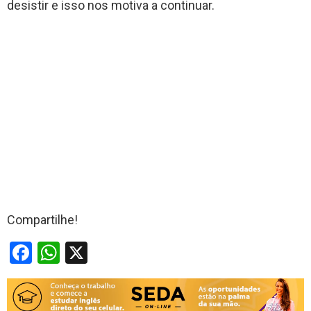
desistir e isso nos motiva a continuar.
Compartilhe!
F
W
X
a
h
ce
at