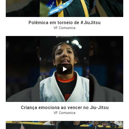
Polêmica em torneio de #JiuJitsu
VF Comunica
10
0
Criança emociona ao vencer no Jiu-Jitsu
VF Comunica