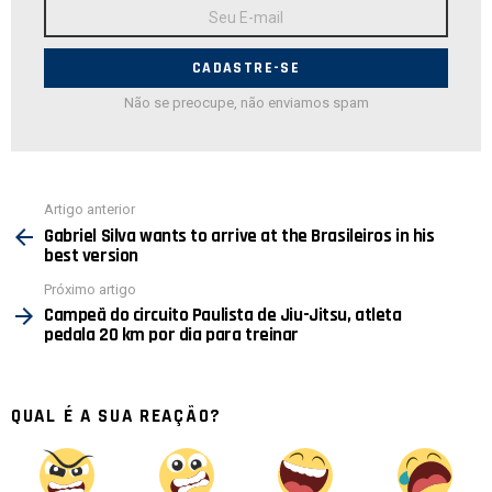
Endereço
de
E-
mail:
Não se preocupe, não enviamos spam
Ver
Artigo anterior
mais
Gabriel Silva wants to arrive at the Brasileiros in his
best version
Próximo artigo
Campeã do circuito Paulista de Jiu-Jitsu, atleta
pedala 20 km por dia para treinar
QUAL É A SUA REAÇÃO?