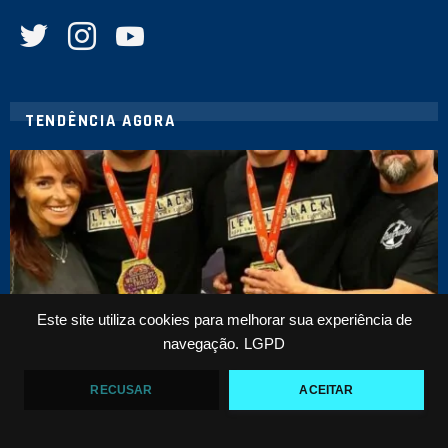
twitter
instagram
youtube
TENDÊNCIA AGORA
Este site utiliza cookies para melhorar sua experiência de
navegação.
LGPD
NOTICIAS
William Tackett explica por que está fora do ADCC
2026: “o dinheiro não fecha”
RECUSAR
ACEITAR
LEIA MAIS