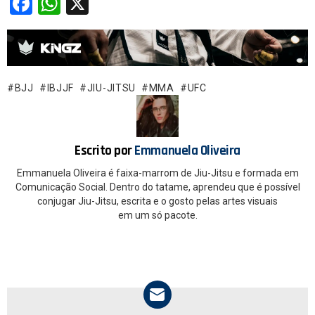
F
W
X
a
h
ce
at
b
s
o
A
BJJ
IBJJF
JIU-JITSU
MMA
UFC
o
p
k
p
Escrito por
Emmanuela Oliveira
Emmanuela Oliveira é faixa-marrom de Jiu-Jitsu e formada em
Comunicação Social. Dentro do tatame, aprendeu que é possível
conjugar Jiu-Jitsu, escrita e o gosto pelas artes visuais
em um só pacote.