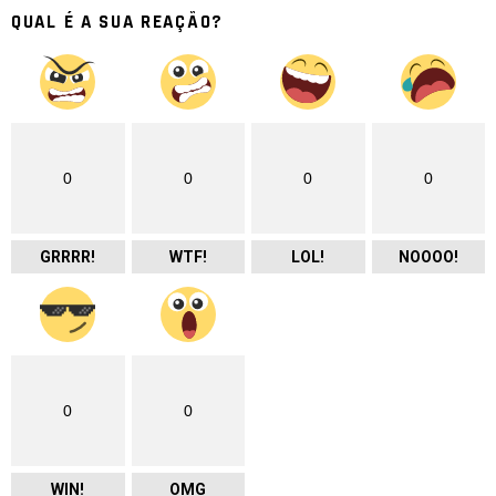
QUAL É A SUA REAÇÃO?
0
0
0
0
GRRRR!
WTF!
LOL!
NOOOO!
0
0
WIN!
OMG