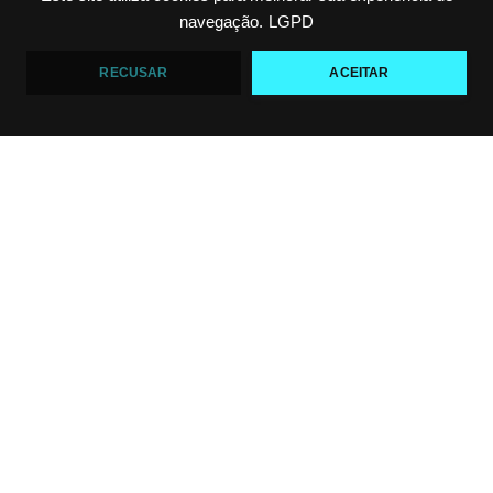
navegação.
LGPD
RECUSAR
ACEITAR
Polêmica em torneio de #JiuJitsu
VF Comunica
10
0
Criança emociona ao vencer no Jiu-Jitsu
VF Comunica