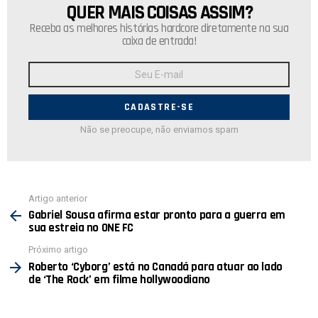
QUER MAIS COISAS ASSIM?
NEWSLETTER
Receba as melhores histórias hardcore diretamente na sua
caixa de entrada!
Endereço
de
E-
mail:
Não se preocupe, não enviamos spam
Ver
Artigo anterior
mais
Gabriel Sousa afirma estar pronto para a guerra em
sua estreia no ONE FC
Próximo artigo
Roberto ‘Cyborg’ está no Canadá para atuar ao lado
de ‘The Rock’ em filme hollywoodiano