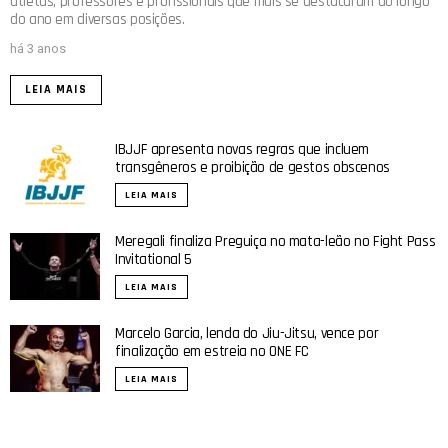
atletas, professores e profissionais que mais se destacaram ao longo
do ano em diversas posições.
há 3 anos
LEIA MAIS
IBJJF apresenta novas regras que incluem
transgêneros e proibição de gestos obscenos
LEIA MAIS
Meregali finaliza Preguiça no mata-leão no Fight Pass
Invitational 5
LEIA MAIS
Marcelo Garcia, lenda do Jiu-Jitsu, vence por
finalização em estreia no ONE FC
LEIA MAIS